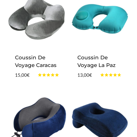
Coussin De
Coussin De
Voyage Caracas
Voyage La Paz
15,00
€
13,00
€
Note
Note
4.75
4.50
sur 5
sur 5