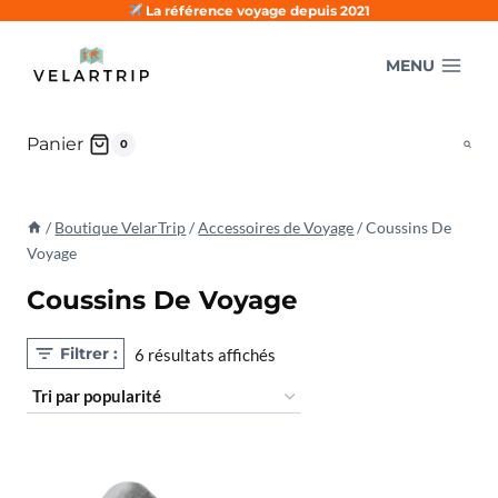
Aller
La référence voyage depuis 2021
au
MENU
contenu
Panier
0
/
Boutique VelarTrip
/
Accessoires de Voyage
/
Coussins De
Voyage
Coussins De Voyage
Filtrer :
Trié
6 résultats affichés
par
popularité