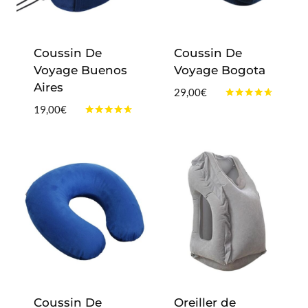
Coussin De
Coussin De
Voyage Buenos
Voyage Bogota
Aires
29,00
€
Note
19,00
€
4.50
Note
sur 5
4.50
sur 5
Coussin De
Oreiller de