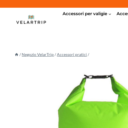
Salta
al
Accessori per valigie
Acces
contenuto
/
Negozio VelarTrip
/
Accessori pratici
/