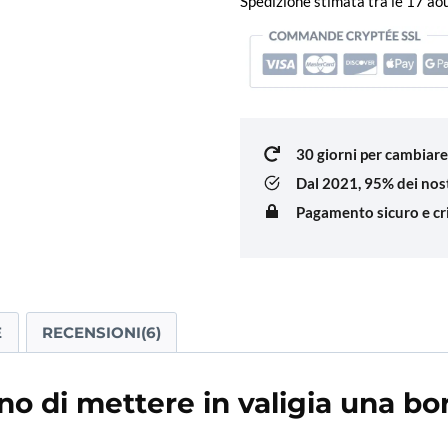
Spedizione stimata tra le 17 a
Bombay
quantità
30 giorni per cambiare
Dal 2021,
95% dei nost
Pagamento sicuro e cr
E
RECENSIONI(6)
no di mettere in valigia una bo