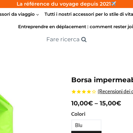
La référence du voyage depuis 2021
sori da viaggio
Tutti i nostri accessori per lo stile di vit
Entreprendre en déplacement : comment rester joi
Fare ricerca
Borsa impermea
(Recensioni dei c
4.17
5
6
Fas
10,00
€
–
15,00
€
fuori da
basato
di
Colori
sulle
valutazioni
pre
dei
Blu
clienti