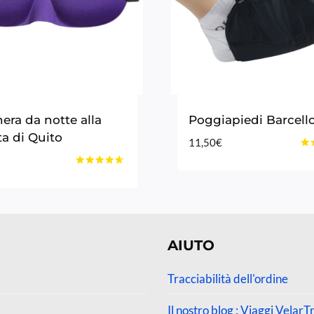
era da notte alla
Poggiapiedi Barcell
ta di Quito
11,50
€
Vot
4.8
Voto
su 
4.50
su 5
AIUTO
Tracciabilità dell'ordine
Il nostro blog : Viaggi VelarT