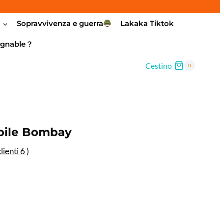
a
Sopravvivenza e guerra
Lakaka Tiktok
gnable ?
Cestino
0
bile Bombay
lienti
6
)
cia
zzo: