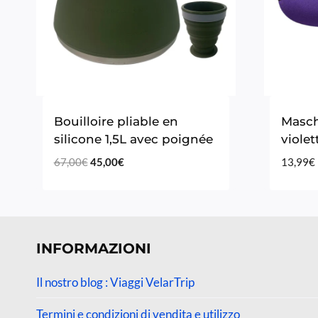
Bouilloire pliable en
Masch
silicone 1,5L avec poignée
violet
Il
Il
67,00
€
45,00
€
13,99
€
prezzo
prezzo
originale
attuale
era:
è:
67,00€.
45,00€.
INFORMAZIONI
Il nostro blog : Viaggi VelarTrip
Termini e condizioni di vendita e utilizzo