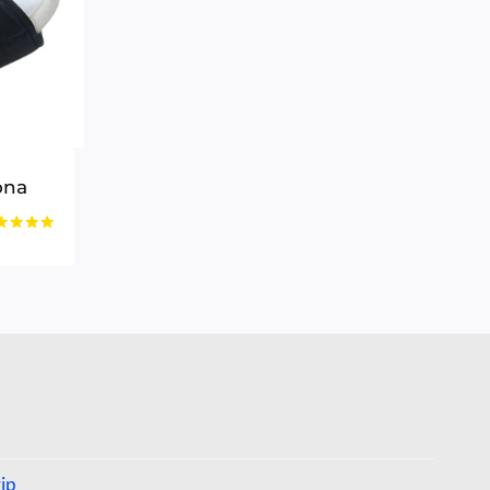
ona
o
5
rip