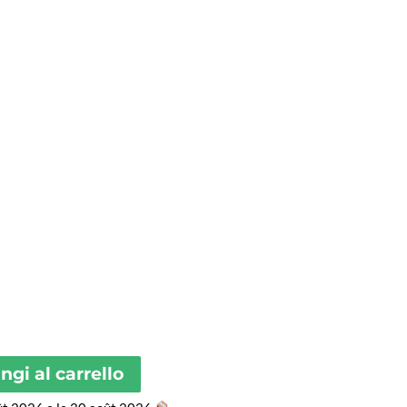
00€
00€
gi al carrello