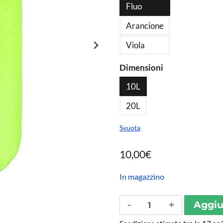
da
Fluo
10,
Arancione
a
Viola
15,
Dimensioni
10L
20L
Svuota
10,00
€
In magazzino
Sac
Aggiun
Étanche