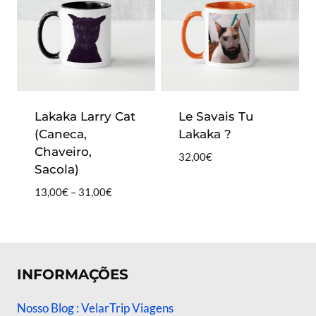
Lakaka Larry Cat
Le Savais Tu
(Caneca,
Lakaka ?
Chaveiro,
32,00
€
Sacola)
Price
13,00
€
–
31,00
€
range:
13,00€
through
31,00€
INFORMAÇÕES
Nosso Blog : VelarTrip Viagens