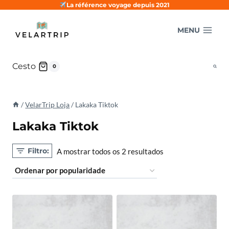
Pular
La référence voyage depuis 2021
para
MENU
o
conteúdo
Cesto
0
/
VelarTrip Loja
/
Lakaka Tiktok
Lakaka Tiktok
Filtro:
Classificado
A mostrar todos os 2 resultados
por
popularidade