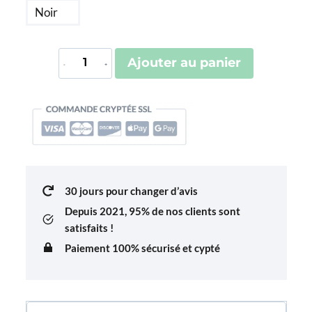
Noir
quantité
Ajouter au panier
de
Bracelet
Avion
Aero
Cream
30 jours pour changer d’avis
Depuis 2021,
95% de nos clients sont
satisfaits !
Paiement 100% sécurisé et cypté