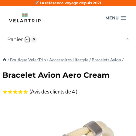
Aller
La référence voyage depuis 2021
au
MENU
contenu
Panier
0
/
Boutique VelarTrip
/
Accessoires Lifestyle
/
Bracelets Avion
/
Bracelet Avion Aero Cream
(Avis des clients de
4
)
4.50
5
4
sur
basé sur
les
évaluations
des
clients