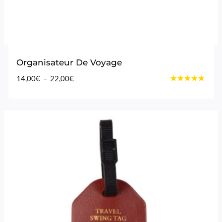
Organisateur De Voyage
Plage
14,00
€
–
22,00
€
Note
de
4.89
prix :
sur 5
14,00€
à
22,00€