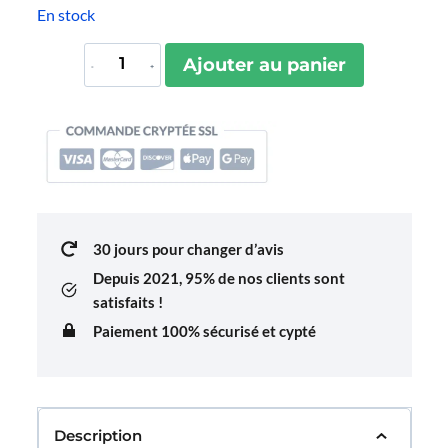
En stock
quantité
Ajouter au panier
de
Étiquette
Bagage
Aircraft
Rouge
30 jours pour changer d’avis
Depuis 2021,
95% de nos clients sont
satisfaits !
Paiement 100% sécurisé et cypté
Description