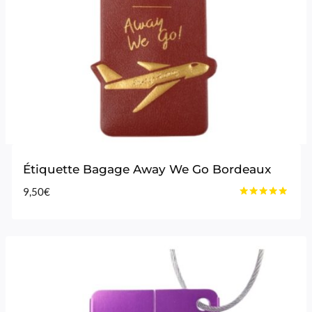
Étiquette Bagage Away We Go Bordeaux
9,50
€
Note
4.80
sur 5