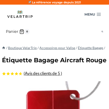
Aller
La référence voyage depuis 2021
au
MENU
contenu
Panier
0
/
Boutique VelarTrip
/
Accessoires pour Valise
/
Étiquette Bagage
/
Étiquette Bagage Aircraft Rouge
(Avis des clients de
5
)
4.60
5
5
sur
basé sur
les
évaluations
des
clients