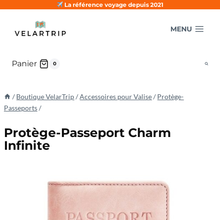
Aller
La référence voyage depuis 2021
au
MENU
contenu
Panier
0
/
Boutique VelarTrip
/
Accessoires pour Valise
/
Protège-
Passeports
/
Protège-Passeport Charm
Infinite