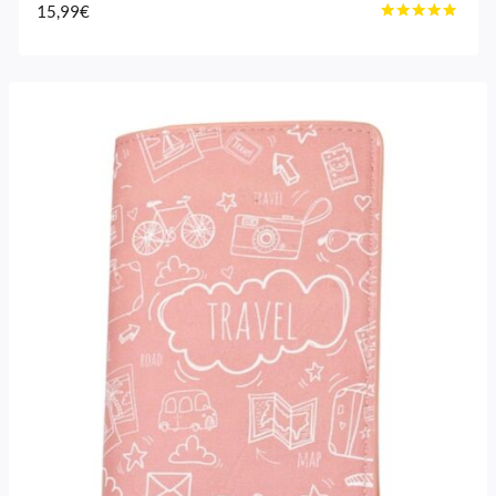
15,99
€
Note
4.80
sur 5