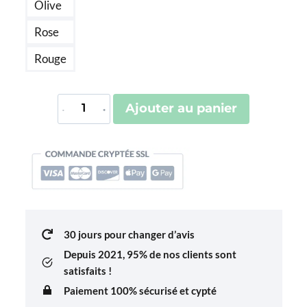
Olive
Rose
Rouge
quantité
Ajouter au panier
de
Protège-
Passeport
Charm
Infinite
30 jours pour changer d’avis
Depuis 2021,
95% de nos clients sont
satisfaits !
Paiement 100% sécurisé et cypté