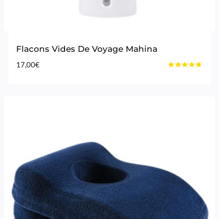
Flacons Vides De Voyage Mahina
17,00
€
Note
4.88
sur 5