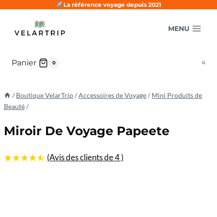
Aller
La référence voyage depuis 2021
au
MENU
contenu
Panier
0
/
Boutique VelarTrip
/
Accessoires de Voyage
/
Mini Produits de
Beauté
/
Miroir De Voyage Papeete
(Avis des clients de
4
)
4.50
5
4
sur
basé sur
les
évaluations
des
clients