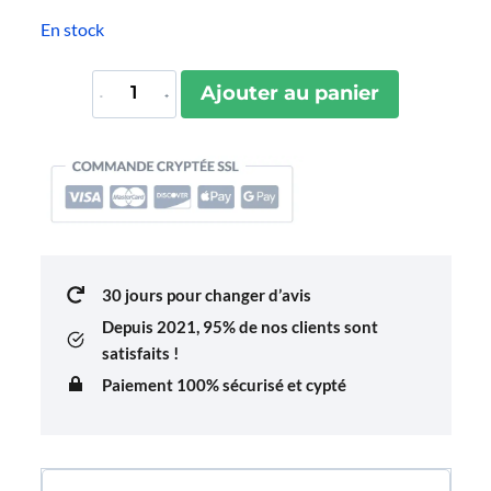
En stock
quantité
Ajouter au panier
de
Miroir
De
Voyage
Papeete
30 jours pour changer d’avis
Depuis 2021,
95% de nos clients sont
satisfaits !
Paiement 100% sécurisé et cypté