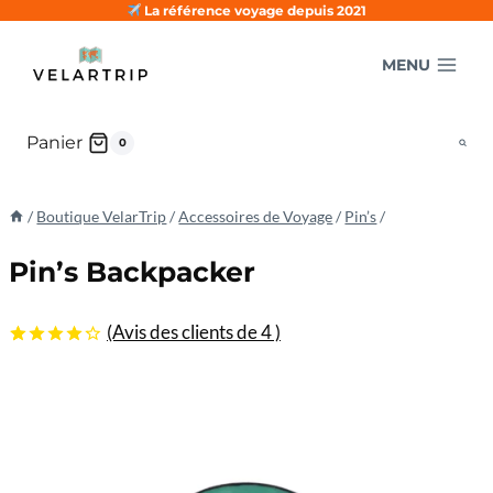
Aller
La référence voyage depuis 2021
au
MENU
contenu
Panier
0
/
Boutique VelarTrip
/
Accessoires de Voyage
/
Pin’s
/
Pin’s Backpacker
(Avis des clients de
4
)
4.25
5
4
sur
basé sur
les
évaluations
des
clients