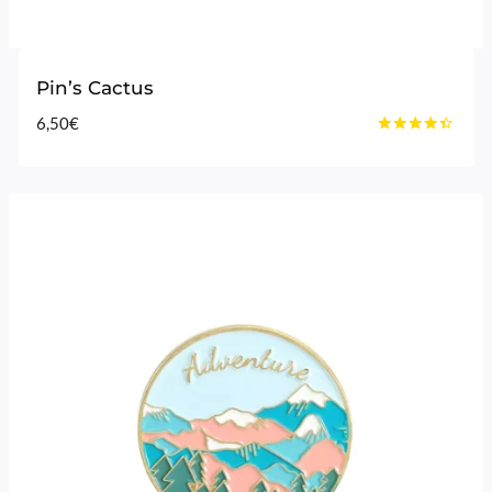
Pin’s Cactus
6,50
€
Note
4.25
sur 5