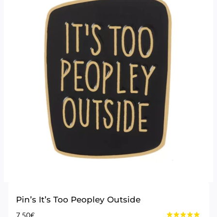
Pin’s It’s Too Peopley Outside
7,50
€