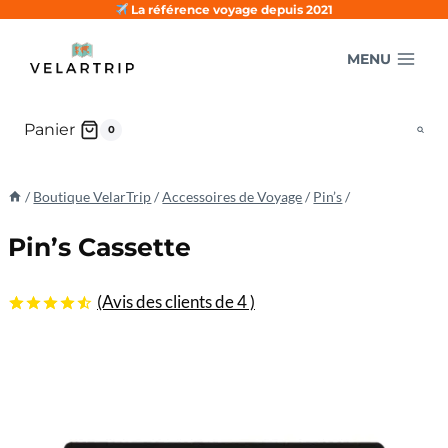
Aller
La référence voyage depuis 2021
au
MENU
contenu
Panier
0
/
Boutique VelarTrip
/
Accessoires de Voyage
/
Pin’s
/
Pin’s Cassette
(Avis des clients de
4
)
4.50
5
4
sur
basé sur
les
évaluations
des
clients