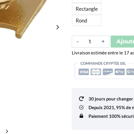
Rectangle
Rond
quantité
Ajout
de
Livraison estimée entre le 17 
Pin's
Drapeau
ONU
30 jours pour changer 
Depuis 2021,
95% de no
Paiement 100% sécuris