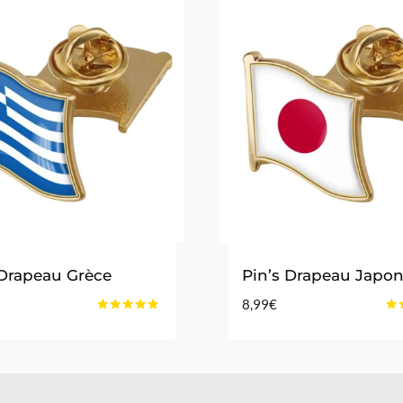
 Drapeau Grèce
Pin’s Drapeau Japo
8,99
€
Note
Not
4.75
4.7
sur 5
sur