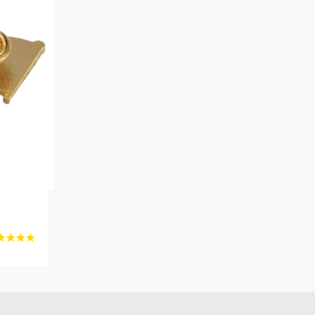
n
e
5
 5