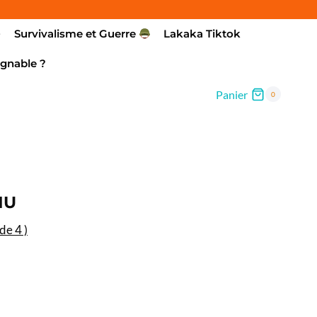
Survivalisme et Guerre
Lakaka Tiktok
gnable ?
Panier
0
NU
 de
4
)