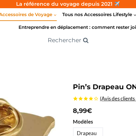
La référence du voyage depuis 2021
Accessoires de Voyage
Tous nos Accessoires Lifestyle
Entreprendre en déplacement : comment rester joi
Rechercher
Pin’s Drapeau O
(Avis des clients
4.25
5
4
sur
8,99
€
basé sur
les
Modèles
évaluations
des
clients
Drapeau