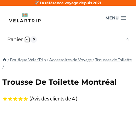
Aller
La référence voyage depuis 2021
au
MENU
contenu
Panier
0
/
Boutique VelarTrip
/
Accessoires de Voyage
/
Trousses de Toilette
/
Trousse De Toilette Montréal
(Avis des clients de
4
)
4.50
5
4
sur
basé sur
les
évaluations
des
clients