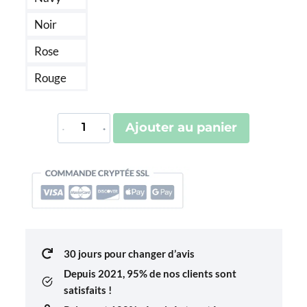
Noir
Rose
Rouge
quantité
Ajouter au panier
de
Trousse
De
Toilette
Montréal
30 jours pour changer d’avis
Depuis 2021,
95% de nos clients sont
satisfaits !