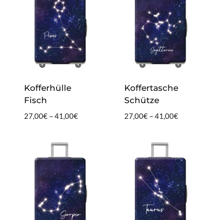
Kofferhülle
Koffertasche
Fisch
Schütze
Preisspanne:
Preisspanne:
27,00
€
–
41,00
€
27,00
€
–
41,00
€
27,00€
27,00€
bis
bis
41,00€
41,00€