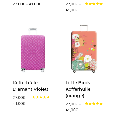
Preisspanne:
27,00
€
–
41,00
€
27,00
€
–
Bewertet
27,00€
Preisspanne:
41,00
€
mit
bis
27,00€
4.60
von 5
41,00€
bis
41,00€
Kofferhülle
Little Birds
Diamant Violett
Kofferhülle
(orange)
27,00
€
–
Bewertet
Preisspanne:
41,00
€
27,00
€
–
mit
27,00€
Bewertet
Preisspanne:
41,00
€
4.60
mit
von 5
bis
27,00€