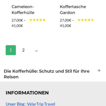
Cameleon-
Koffertasche
Kofferhülle
Gardon
27,00
€
–
27,00
€
–
Bewertet
Bewertet
Preisspanne:
Preisspanne:
41,00
€
41,00
€
mit
mit
27,00€
27,00€
4.80
4.40
von 5
von 5
bis
bis
41,00€
41,00€
1
2
→
Die Kofferhülle: Schutz und Stil für Ihre
Reisen
INFORMATIONEN
Unser Blog : VelarTrip Travel