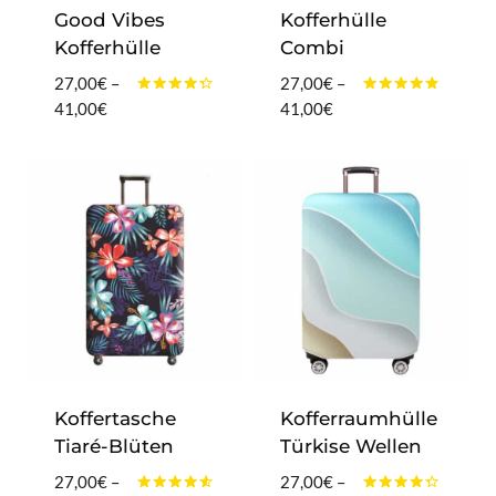
Good Vibes
Kofferhülle
Kofferhülle
Combi
27,00
€
–
27,00
€
–
Bewertet
Bewertet
Preisspanne:
Preisspanne:
41,00
€
41,00
€
mit
mit
27,00€
27,00€
4.20
4.60
von 5
von 5
bis
bis
41,00€
41,00€
Koffertasche
Kofferraumhülle
Tiaré-Blüten
Türkise Wellen
27,00
€
–
27,00
€
–