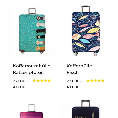
von 5
bis
41,00€
Kofferraumhülle
Kofferhülle
Katzenpfoten
Fisch
27,00
€
–
27,00
€
–
Bewertet
Bewertet
Preisspanne:
Preisspanne:
41,00
€
41,00
€
mit
mit
27,00€
27,00€
4.50
4.60
von 5
von 5
bis
bis
41,00€
41,00€