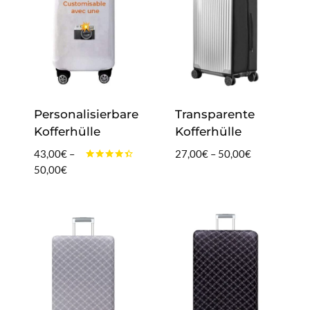
Personalisierbare
Transparente
Kofferhülle
Kofferhülle
Preisspanne:
43,00
€
–
27,00
€
–
50,00
€
Bewertet
Preisspanne:
27,00€
50,00
€
mit
43,00€
bis
4.25
von 5
bis
50,00€
50,00€