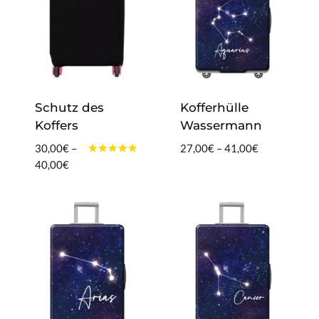
Schutz des
Kofferhülle
Koffers
Wassermann
Preisspanne:
30,00
€
–
27,00
€
–
41,00
€
Bewertet
Preisspanne:
27,00€
40,00
€
mit
30,00€
bis
4.83
von 5
bis
41,00€
40,00€