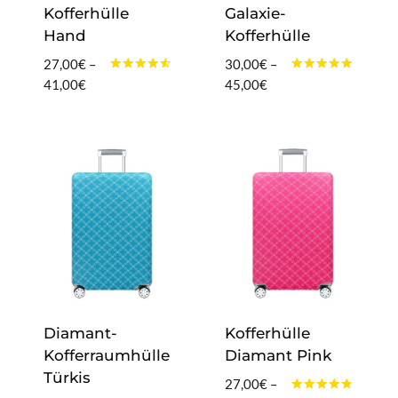
Kofferhülle
Galaxie-
Hand
Kofferhülle
27,00
€
–
30,00
€
–
Bewertet
Bewertet
Preisspanne:
Preisspanne:
41,00
€
45,00
€
mit
mit
27,00€
30,00€
4.40
5.00
von 5
von 5
bis
bis
41,00€
45,00€
Diamant-
Kofferhülle
Kofferraumhülle
Diamant Pink
Türkis
27,00
€
–