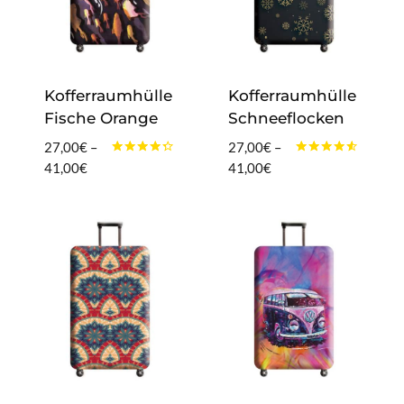
Kofferraumhülle
Kofferraumhülle
Fische Orange
Schneeflocken
27,00
€
–
27,00
€
–
Bewertet
Bewertet
Preisspanne:
Preisspanne:
41,00
€
41,00
€
mit
mit
27,00€
27,00€
4.20
4.40
von 5
von 5
bis
bis
41,00€
41,00€