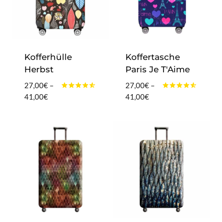
Kofferhülle
Koffertasche
Herbst
Paris Je T'Aime
27,00
€
–
27,00
€
–
Bewertet
Bewertet
Preisspanne:
Preisspanne:
41,00
€
41,00
€
mit
mit
27,00€
27,00€
4.40
4.40
von 5
von 5
bis
bis
41,00€
41,00€