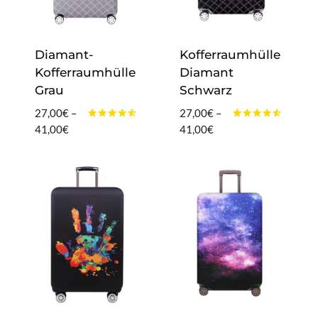
Diamant-
Kofferraumhülle
Kofferraumhülle
Diamant
Grau
Schwarz
27,00
€
–
27,00
€
–
Bewertet
Bewertet
Preisspanne:
Preisspanne:
41,00
€
41,00
€
mit
mit
27,00€
27,00€
4.40
4.40
von 5
von 5
bis
bis
41,00€
41,00€