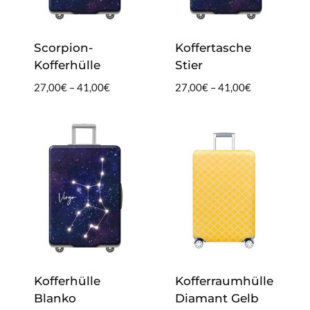
Scorpion-
Koffertasche
Kofferhülle
Stier
Preisspanne:
Preisspanne:
27,00
€
–
41,00
€
27,00
€
–
41,00
€
27,00€
27,00€
bis
bis
41,00€
41,00€
Kofferhülle
Kofferraumhülle
Blanko
Diamant Gelb