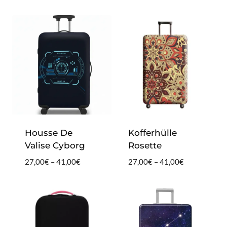
27,00€
27,00€
4.20
von 5
bis
bis
41,00€
41,00€
Housse De
Kofferhülle
Valise Cyborg
Rosette
Preisspanne:
Preisspanne:
27,00
€
–
41,00
€
27,00
€
–
41,00
€
27,00€
27,00€
bis
bis
41,00€
41,00€