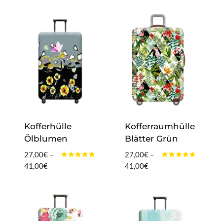
4.80
von 5
41,00€
bis
41,00€
Kofferhülle
Kofferraumhülle
Ölblumen
Blätter Grün
27,00
€
–
27,00
€
–
Bewertet
Bewertet
Preisspanne:
Preisspanne:
41,00
€
41,00
€
mit
mit
27,00€
27,00€
4.60
4.60
von 5
von 5
bis
bis
41,00€
41,00€