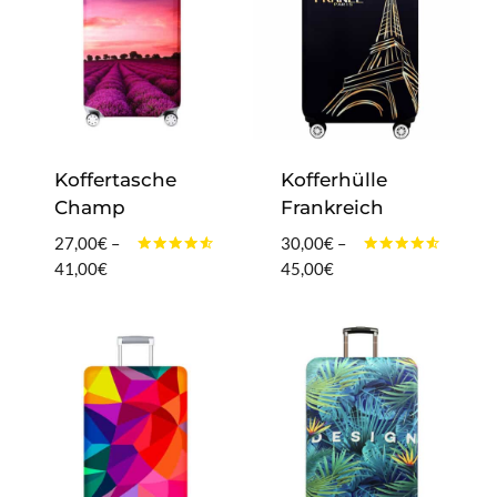
Koffertasche
Kofferhülle
Champ
Frankreich
27,00
€
–
30,00
€
–
Bewertet
Bewertet
Preisspanne:
Preisspanne:
41,00
€
45,00
€
mit
mit
27,00€
30,00€
4.40
4.40
von 5
von 5
bis
bis
41,00€
45,00€