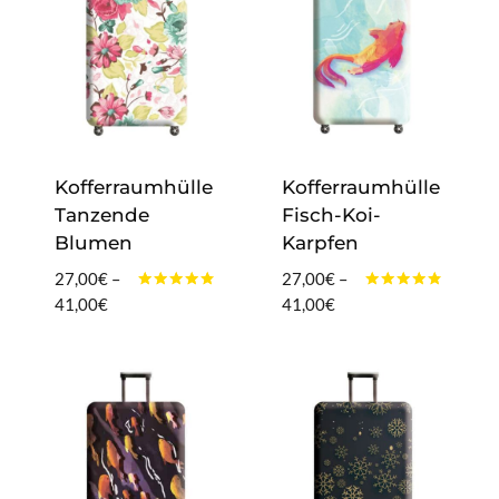
Kofferraumhülle
Kofferraumhülle
Tanzende
Fisch-Koi-
Blumen
Karpfen
27,00
€
–
27,00
€
–
Bewertet
Bewertet
Preisspanne:
Preisspanne:
41,00
€
41,00
€
mit
mit
27,00€
27,00€
4.60
4.60
von 5
von 5
bis
bis
41,00€
41,00€