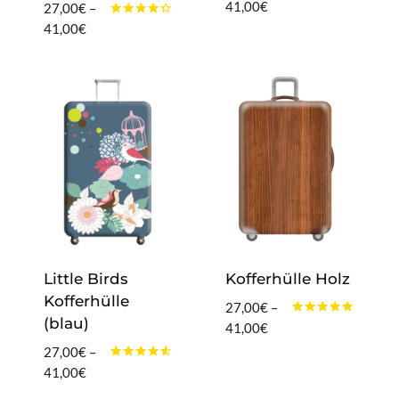
Bewertet
Preisspanne:
41,00
€
27,00
€
–
mit
27,00€
Bewertet
Preisspanne:
41,00
€
4.60
mit
von 5
bis
27,00€
4.20
von 5
41,00€
bis
41,00€
Little Birds
Kofferhülle Holz
Kofferhülle
27,00
€
–
(blau)
Bewertet
Preisspanne:
41,00
€
mit
27,00€
4.75
27,00
€
–
von 5
bis
Bewertet
Preisspanne:
41,00
€
mit
41,00€
27,00€
4.40