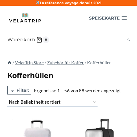
Zum
La référence voyage depuis 2021
Inhalt
SPEISEKARTE
springen
Warenkorb
0
/
VelarTrip Store
/
Zubehör für Koffer
/
Kofferhüllen
Kofferhüllen
Filter:
Nach
Ergebnisse 1 – 56 von 88 werden angezeigt
Beliebt
sortiert