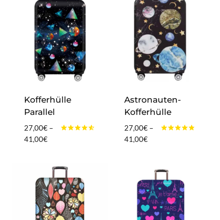
Kofferhülle
Astronauten-
Parallel
Kofferhülle
27,00
€
–
27,00
€
–
Bewertet
Bewertet
Preisspanne:
Preisspanne:
41,00
€
41,00
€
mit
mit
27,00€
27,00€
4.40
4.60
von 5
von 5
bis
bis
41,00€
41,00€