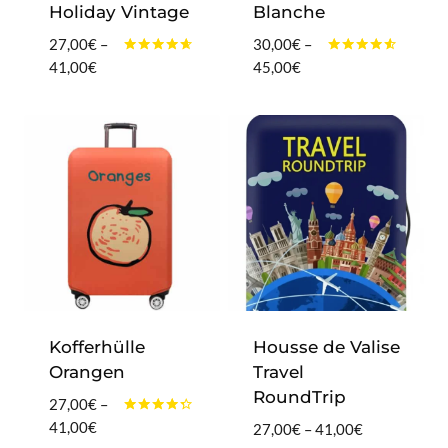
Holiday Vintage
Blanche
27,00
€
–
30,00
€
–
Bewertet
Bewertet
Preisspanne:
Preisspanne:
41,00
€
45,00
€
mit
mit
27,00€
30,00€
4.50
4.40
von 5
von 5
bis
bis
41,00€
45,00€
Kofferhülle
Housse de Valise
Orangen
Travel
RoundTrip
27,00
€
–
Bewertet
Preisspanne:
41,00
€
Preisspanne:
27,00
€
–
41,00
€
mit