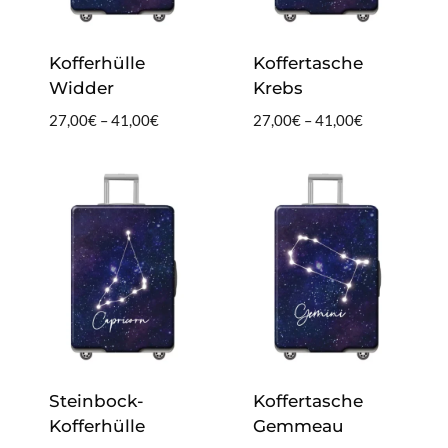
Kofferhülle
Koffertasche
Widder
Krebs
Preisspanne:
Preisspanne:
27,00
€
–
41,00
€
27,00
€
–
41,00
€
27,00€
27,00€
bis
bis
41,00€
41,00€
Steinbock-
Koffertasche
Kofferhülle
Gemmeau