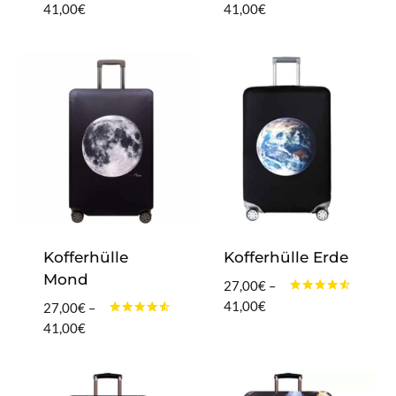
Bewertet
Bewertet
Preisspanne:
Preisspanne:
41,00
€
41,00
€
mit
mit
27,00€
27,00€
4.40
4.20
von 5
von 5
bis
bis
41,00€
41,00€
Kofferhülle
Kofferhülle Erde
Mond
27,00
€
–
Bewertet
Preisspanne:
41,00
€
27,00
€
–
mit
27,00€
Bewertet
Preisspanne:
41,00
€
4.40
mit
von 5
bis
27,00€
4.40
von 5
41,00€
bis
41,00€