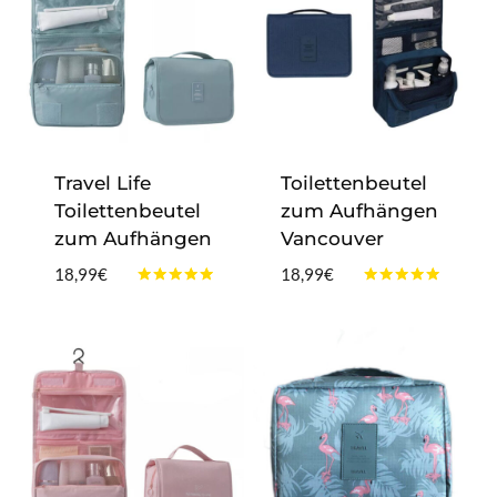
Travel Life
Toilettenbeutel
Toilettenbeutel
zum Aufhängen
zum Aufhängen
Vancouver
18,99
€
18,99
€
Bewertet
Bewertet
mit
mit
4.75
5.00
von 5
von 5