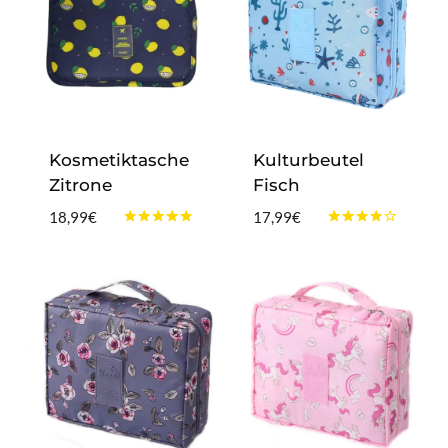
Kosmetiktasche
Kulturbeutel
Zitrone
Fisch
18,99
€
17,99
€
Bewertet
Bewertet
mit
mit
4.75
4.00
von 5
von 5