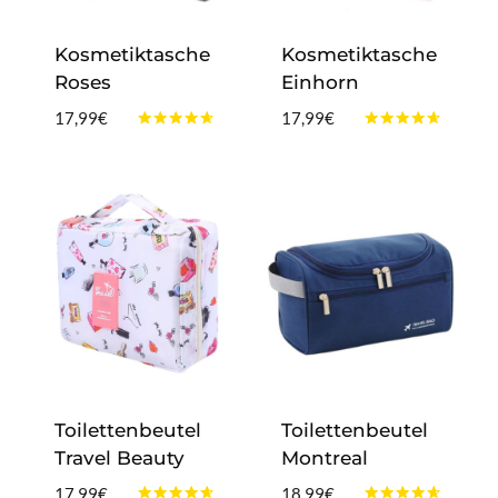
Kosmetiktasche
Kosmetiktasche
Roses
Einhorn
17,99
€
17,99
€
Bewertet
Bewertet
mit
mit
4.50
4.50
von 5
von 5
Toilettenbeutel
Toilettenbeutel
Travel Beauty
Montreal
17,99
€
18,99
€