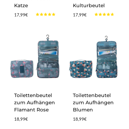
Katze
Kulturbeutel
17,99
€
17,99
€
Bewertet
Bewertet
mit
mit
4.75
4.50
von 5
von 5
Toilettenbeutel
Toilettenbeutel
zum Aufhängen
zum Aufhängen
Flamant Rose
Blumen
18,99
€
18,99
€