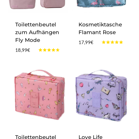
Toilettenbeutel
Kosmetiktasche
zum Aufhängen
Flamant Rose
Fly Mode
17,99
€
Bewertet
18,99
€
mit
Bewertet
4.75
mit
von 5
4.50
von 5
Toilettenbeutel
Love Life