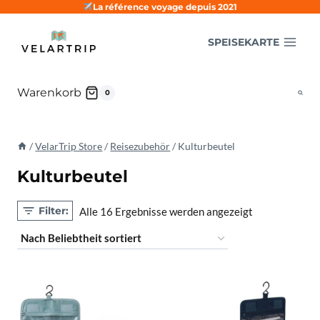
Zum
La référence voyage depuis 2021
Inhalt
SPEISEKARTE
springen
Warenkorb
0
/
VelarTrip Store
/
Reisezubehör
/
Kulturbeutel
Kulturbeutel
Filter:
Nach
Alle 16 Ergebnisse werden angezeigt
Beliebtheit
sortiert