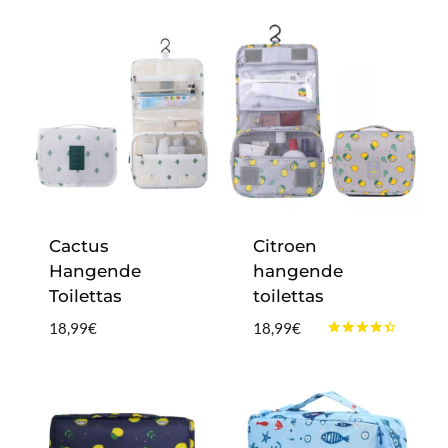
Cactus
Citroen
Hangende
hangende
Toilettas
toilettas
18,99
€
18,99
€
Gewaardeerd
4.25
uit 5