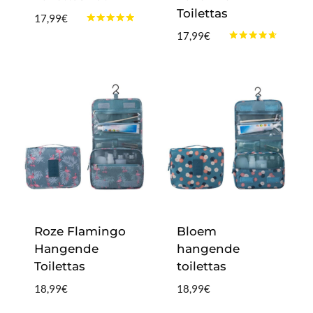
Toilettas
17,99
€
Gewaardeerd
17,99
€
4.75
Gewaardeerd
uit 5
4.50
uit 5
Roze Flamingo
Bloem
Hangende
hangende
Toilettas
toilettas
18,99
€
18,99
€