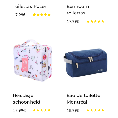
Toilettas Rozen
Eenhoorn
toilettas
17,99
€
Gewaardeerd
17,99
€
4.50
Gewaardeerd
uit 5
4.50
uit 5
Reistasje
Eau de toilette
schoonheid
Montréal
17,99
€
18,99
€
Gewaardeerd
Gewaardeerd