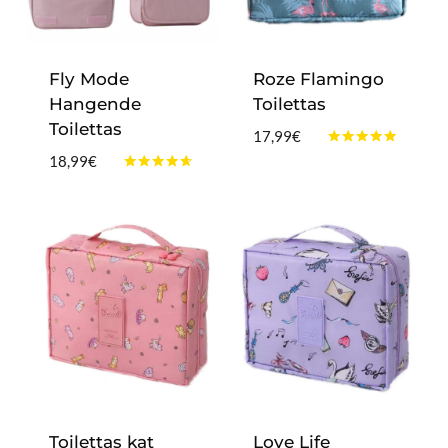
Fly Mode
Roze Flamingo
Hangende
Toilettas
Toilettas
17,99
€
Gewaardeerd
18,99
€
4.75
Gewaardeerd
uit 5
4.50
uit 5
Toilettas kat
Love Life