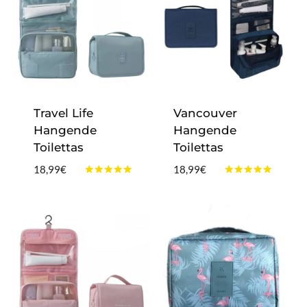
Travel Life
Vancouver
Hangende
Hangende
Toilettas
Toilettas
18,99
€
18,99
€
Gewaardeerd
Gewaardeerd
4.75
5.00
uit 5
uit 5