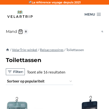
Doorgaan
La référence voyage depuis 2021
naar
MENU
inhoud
Mand
0
/
VelarTrip-winkel
/
Reisaccessoires
/
Toilettassen
Toilettassen
Filter:
Gesorteerd
Toont alle 16 resultaten
op
populariteit