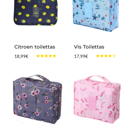
Citroen toilettas
Vis Toilettas
18,99
€
17,99
€
Gewaardeerd
Gewaardeerd
4.75
4.00
uit 5
uit 5