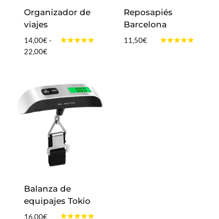
Organizador de
Reposapiés
viajes
Barcelona
14,00
€
-
11,50
€
Valorado
Valorado
Rango
22,00
€
con
con
de
4.89
4.8
de 5
de 5
precios:
desde
14,00€
hasta
22,00€
Balanza de
equipajes Tokio
16,00
€