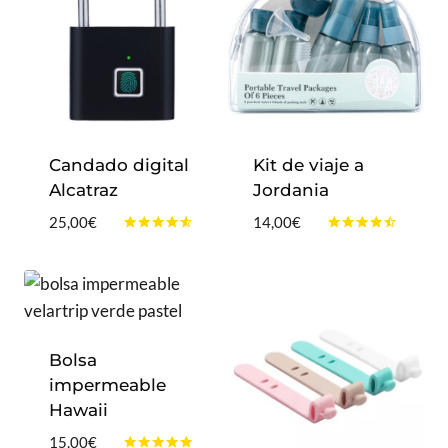
Candado digital
Kit de viaje a
Alcatraz
Jordania
25,00
€
14,00
€
Valorado
Valorado
con
con
4.43
4.33
de 5
de 5
Bolsa
impermeable
Hawaii
15,00
€