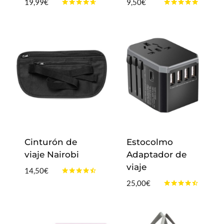
19,99
€
9,50
€
Valorado
Valorado
con
con
4.50
4.83
de 5
de 5
Cinturón de
Estocolmo
viaje Nairobi
Adaptador de
viaje
14,50
€
Valorado
25,00
€
con
Valorado
4.33
con
de 5
4.33
de 5