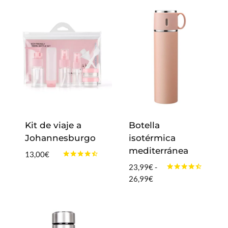
Kit de viaje a
Botella
Johannesburgo
isotérmica
mediterránea
13,00
€
Valorado
23,99
€
-
con
Valorado
Rango
26,99
€
4.33
con
de 5
de
4.33
de 5
precios:
desde
23,99€