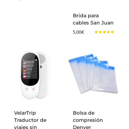
Valorado
con
4.83
Brida para
de 5
cables San Juan
5,00
€
Valorado
con
4.50
de 5
VelarTrip
Bolsa de
Traductor de
compresión
viajes sin
Denver