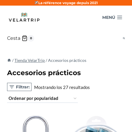
Saltar
La référence voyage depuis 2021
al
MENÚ
contenido
Cesta
0
/
Tienda VelarTrip
/
Accesorios prácticos
Accesorios prácticos
Filtrar:
Ordenado
Mostrando los 27 resultados
por
popularidad