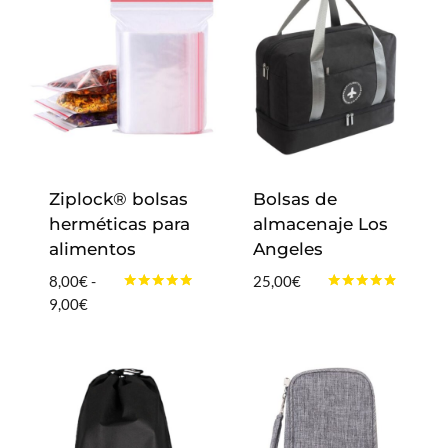
Ziplock® bolsas
Bolsas de
herméticas para
almacenaje Los
alimentos
Angeles
8,00
€
-
25,00
€
Valorado
Valorado
Rango
9,00
€
con
con
de
4.83
4.67
de 5
de 5
precios:
desde
8,00€
hasta
9,00€