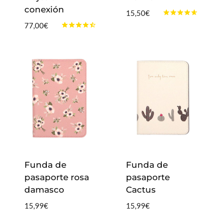
conexión
15,50
€
Valorado
77,00
€
con
Valorado
4.50
con
de 5
4.33
de 5
Funda de
Funda de
pasaporte rosa
pasaporte
damasco
Cactus
15,99
€
15,99
€