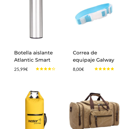
hasta
26,99€
Botella aislante
Correa de
Atlantic Smart
equipaje Galway
25,99
€
8,00
€
Valorado
Valorado
con
con
4.17
4.67
de 5
de 5