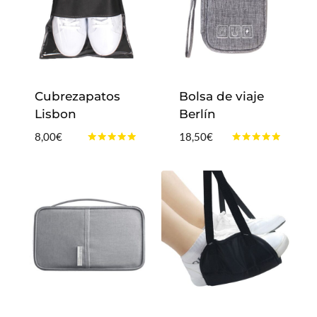
Cubrezapatos
Bolsa de viaje
Lisbon
Berlín
8,00
€
18,50
€
Valorado
Valorado
con
con
4.83
4.88
de 5
de 5