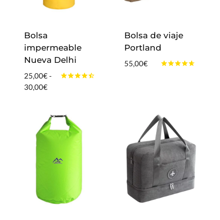
Bolsa
Bolsa de viaje
impermeable
Portland
Nueva Delhi
55,00
€
Valorado
25,00
€
-
con
Valorado
Rango
30,00
€
4.50
con
de 5
de
4.33
de 5
precios:
desde
25,00€
hasta
30,00€