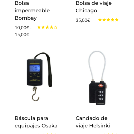
Bolsa
Bolsa de viaje
impermeable
Chicago
Bombay
35,00
€
Valorado
10,00
€
-
con
Valorado
Rango
15,00
€
4.67
con
de 5
de
4.17
de 5
precios:
desde
10,00€
hasta
15,00€
Báscula para
Candado de
equipajes Osaka
viaje Helsinki