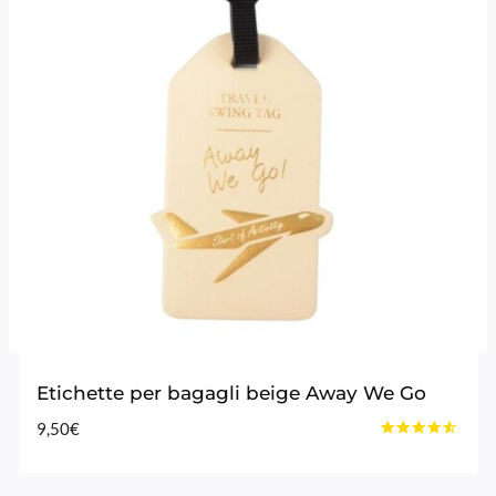
Etichette per bagagli beige Away We Go
9,50
€
Voto
4.40
su 5