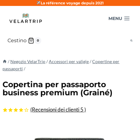
Salta
La référence voyage depuis 2021
al
MENU
contenuto
Cestino
0
/
Negozio VelarTrip
/
Accessori per valigie
/
Copertine per
passaporti
/
Copertina per passaporto
business premium (Grainé)
(Recensioni dei clienti
5
)
4.20
5
5
fuori da
basato
sulle
valutazioni