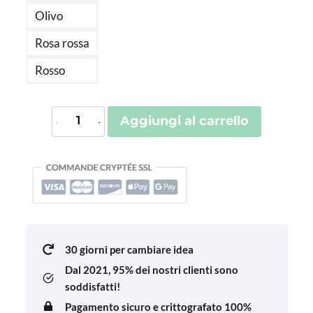
Olivo
Rosa rossa
Rosso
Protège-
Aggiungi al carrello
Passeport
Business
Premium
(Grainé)
quantità
30 giorni per cambiare idea
Dal 2021,
95% dei nostri clienti sono
soddisfatti!
Pagamento sicuro e crittografato 100%