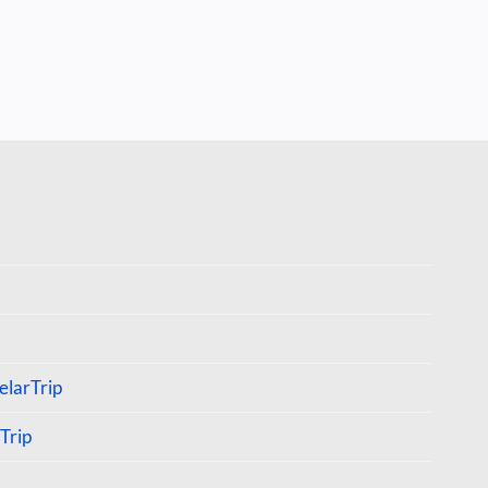
larTrip
Trip