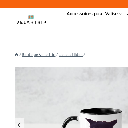
Aller
au
Accessoires pour Valise
contenu
/
Boutique VelarTrip
/
Lakaka Tiktok
/