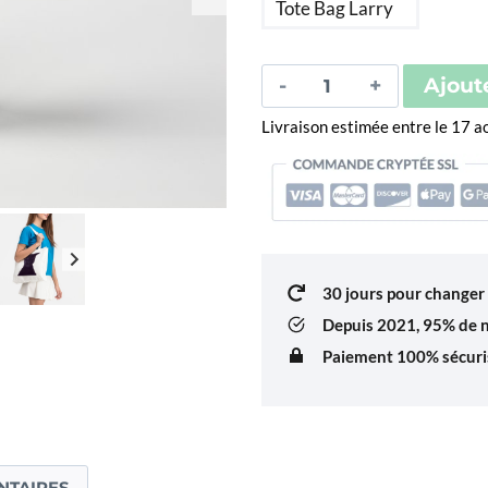
Tote Bag Larry
31
quantité
Ajout
de
Livraison estimée entre le 17 
Lakaka
Larry
Chat
(Mug,
Porte-
clés,
30 jours pour changer 
Tote
Depuis 2021,
95% de no
Bag)
Paiement 100% sécuris
NTAIRES