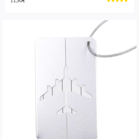
11,50
€
Gewaardeerd
4.8
uit 5