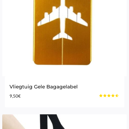
Vliegtuig Gele Bagagelabel
9,50
€
Gewaardeerd
4.40
uit 5