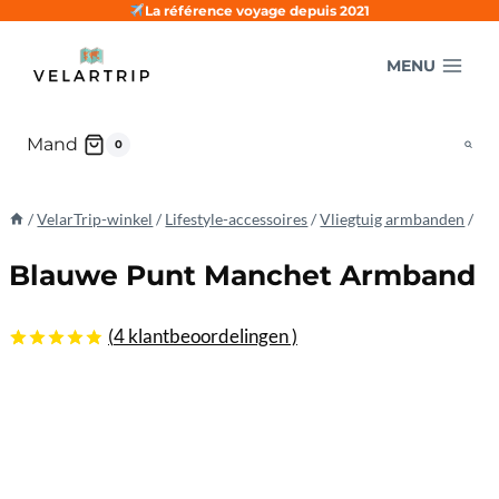
Doorgaan
La référence voyage depuis 2021
naar
MENU
inhoud
Mand
0
/
VelarTrip-winkel
/
Lifestyle-accessoires
/
Vliegtuig armbanden
/
Blauwe Punt Manchet Armband
(
4
klantbeoordelingen )
4.75
5
4
uit
gebaseerd
op
klantbeoordelingen