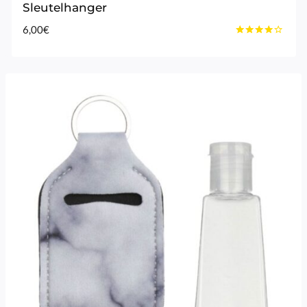
Sleutelhanger
6,00
€
Gewaardeerd
4.00
uit 5