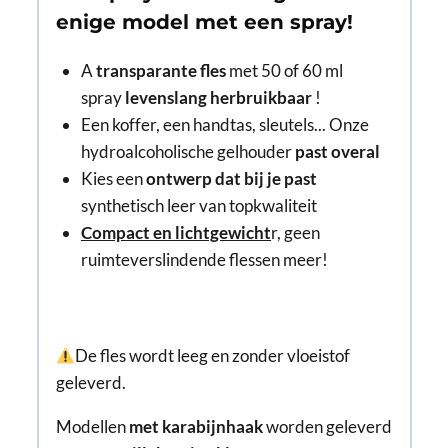
enige model met een spray!
A
transparante fles
met 50 of 60 ml
spray
levenslang herbruikbaar
!
Een koffer, een handtas, sleutels... Onze
hydroalcoholische gelhouder
past overal
Kies een
ontwerp dat bij je past
synthetisch leer van topkwaliteit
Compact en lichtgewicht
r, geen
ruimteverslindende flessen meer!
De fles wordt leeg en zonder vloeistof
geleverd.
Modellen
met karabijnhaak
worden geleverd