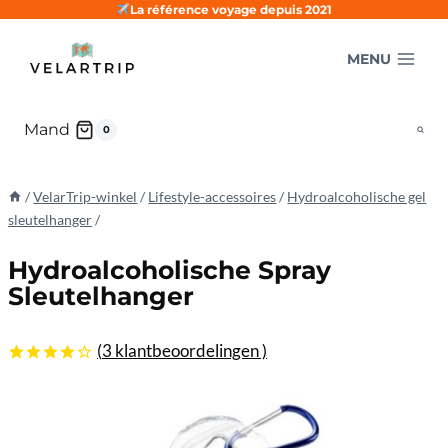
Doorgaan
La référence voyage depuis 2021
naar
MENU
inhoud
Mand
0
/
VelarTrip-winkel
/
Lifestyle-accessoires
/
Hydroalcoholische gel
sleutelhanger
/
Hydroalcoholische Spray
Sleutelhanger
(
3
klantbeoordelingen )
4.00
5
3
uit
gebaseerd
op
klantbeoordelingen