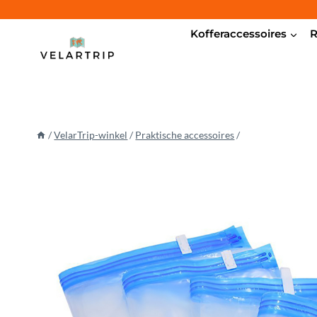
Doorgaan
naar
Kofferaccessoires
R
inhoud
/
VelarTrip-winkel
/
Praktische accessoires
/