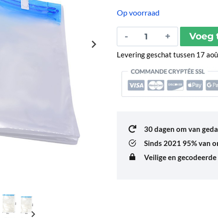
op
klantbeoordelingen
Op voorraad
Sac
Voeg 
de
Levering geschat tussen 17 ao
Compression
Denver
aantal
30 dagen om van geda
Sinds 2021
95% van on
Veilige en gecodeerde