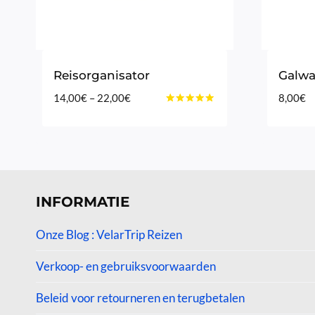
Reisorganisator
Galwa
Prijsklasse:
14,00
€
–
22,00
€
8,00
€
Gewaardeerd
14,00€
4.89
tot
uit 5
22,00€
INFORMATIE
Onze Blog : VelarTrip Reizen
Verkoop- en gebruiksvoorwaarden
Beleid voor retourneren en terugbetalen