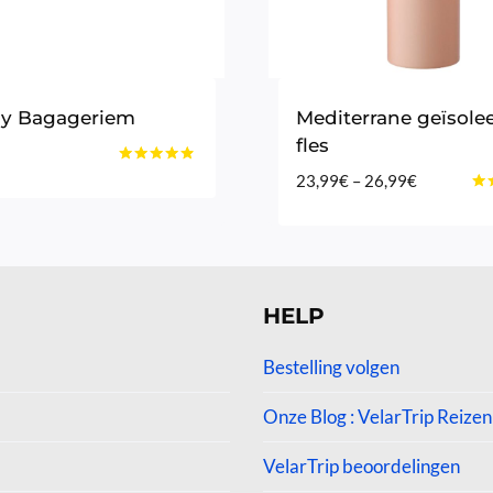
y Bagageriem
Mediterrane geïsole
fles
Gewaardeerd
Prijsklasse
23,99
€
–
26,99
€
4.67
Gew
23,99€
uit 5
4.3
tot
uit
26,99€
HELP
Bestelling volgen
Onze Blog : VelarTrip Reizen
VelarTrip beoordelingen