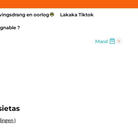
vingsdrang en oorlog
Lakaka Tiktok
gnable ?
Mand
0
ietas
ingen )