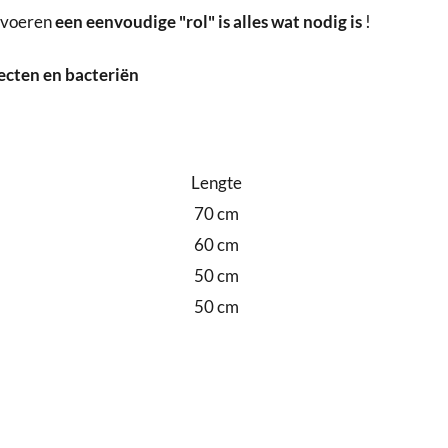
e voeren
een eenvoudige "rol" is alles wat nodig is
!
ecten en bacteriën
Lengte
70 cm
60 cm
50 cm
50 cm