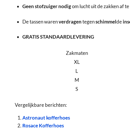
Geen stofzuiger nodig
om lucht uit de zakken af t
De tassen waren
verdragen
tegen
schimmel
de
ins
GRATIS STANDAARDLEVERING
Zakmaten
XL
L
M
S
Vergelijkbare berichten:
Astronaut kofferhoes
Rosace Kofferhoes