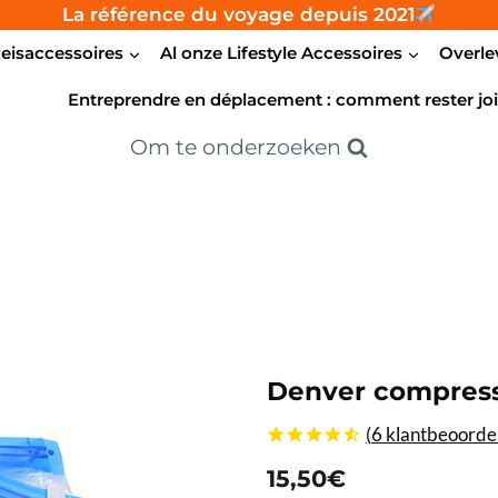
La référence du voyage depuis 2021
eisaccessoires
Al onze Lifestyle Accessoires
Overle
Entreprendre en déplacement : comment rester joi
Om te onderzoeken
Denver compress
(
6
klantbeoordel
4.50
5
6
uit
15,50
€
gebaseerd