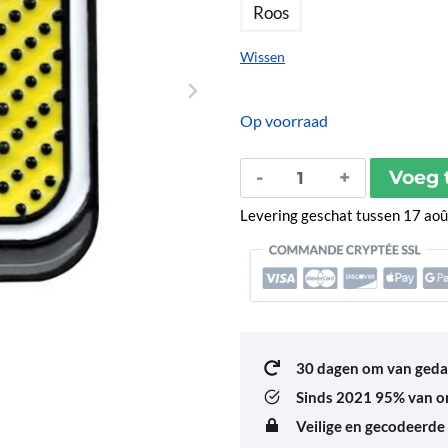
Roos
Wissen
Op voorraad
Pin's
Voeg 
Pèse-
Levering geschat tussen 17 ao
Personne
aantal
30 dagen om van geda
Sinds 2021
95% van on
Veilige en gecodeerde