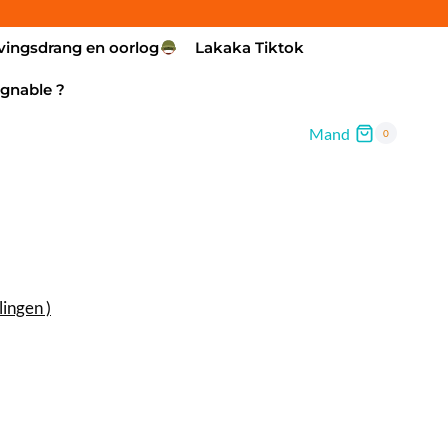
vingsdrang en oorlog
Lakaka Tiktok
gnable ?
Mand
0
l
ingen )