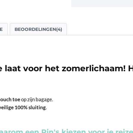
E
BEOORDELINGEN(4)
e laat voor het zomerlichaam! H
touch toe
op zijn bagage.
veilige 100% sluiting
.
arom een Pin's kiezen voor je reiz