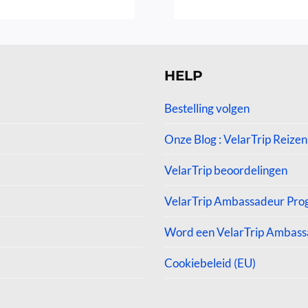
Gewaardeerd
Gew
4.75
4.7
uit 5
uit
HELP
Bestelling volgen
Onze Blog : VelarTrip Reizen
VelarTrip beoordelingen
VelarTrip Ambassadeur Pr
Word een VelarTrip Ambas
Cookiebeleid (EU)