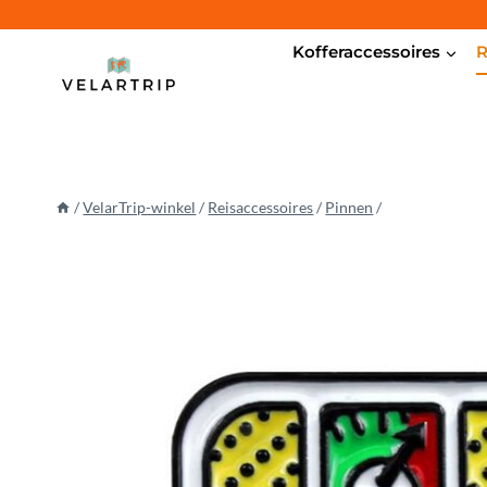
Doorgaan
naar
Kofferaccessoires
R
inhoud
/
VelarTrip-winkel
/
Reisaccessoires
/
Pinnen
/