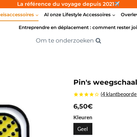
La référence du voyage depuis 2021
eisaccessoires
Al onze Lifestyle Accessoires
Overle
Entreprendre en déplacement : comment rester joi
Om te onderzoeken
Pin's weegschaa
(
4
klantbeoordel
4.25
5
4
uit
6,50
€
gebaseerd
op
Kleuren
klantbeoordelingen
Geel