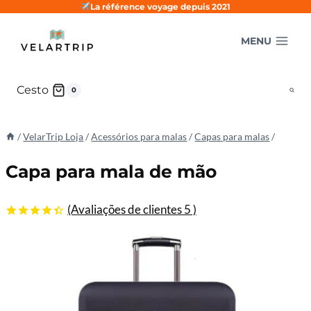
Pular
La référence voyage depuis 2021
para
MENU
o
conteúdo
Cesto
0
/
VelarTrip Loja
/
Acessórios para malas
/
Capas para malas
/
Capa para mala de mão
(Avaliações de clientes
5
)
4.40
5
5
de
com base
nas
avaliações
de
clientes
do