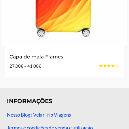
Capa de mala Flames
Price
27,00
€
–
41,00
€
Avaliação
range:
4.20
27,00€
de 5
through
41,00€
INFORMAÇÕES
Nosso Blog : VelarTrip Viagens
Termos e condições de venda e utilização