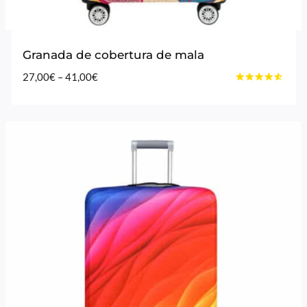
Granada de cobertura de mala
Price
27,00
€
–
41,00
€
Avaliação
range:
4.40
27,00€
de 5
through
41,00€