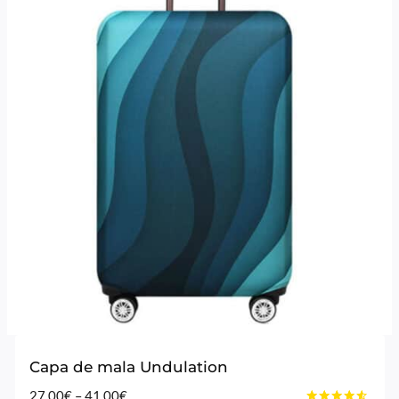
Capa de mala Undulation
Price
27,00
€
–
41,00
€