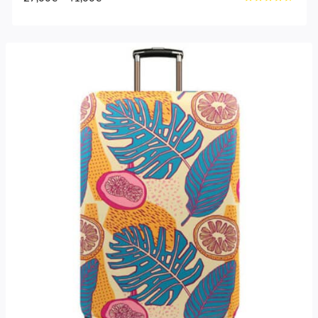
Avaliação
range:
4.40
27,00€
de 5
through
41,00€