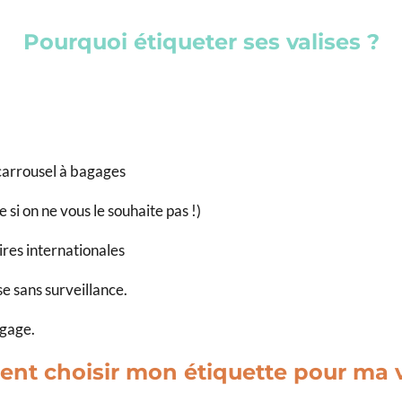
Pourquoi étiqueter ses valises ?
carrousel à bagages
si on ne vous le souhaite pas !)
ires
internationales
se sans surveillance.
agage.
t choisir mon étiquette pour ma v