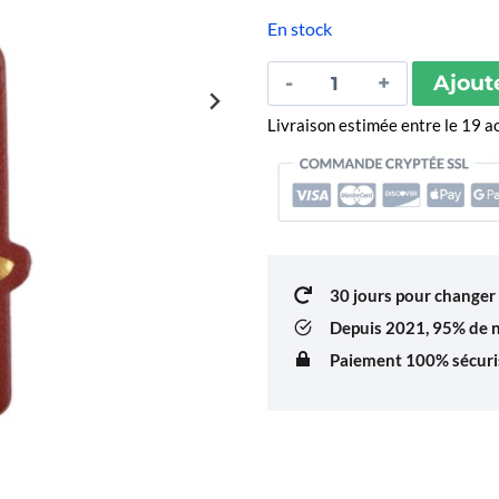
les
évaluations
En stock
des clients
quantité
Ajout
de
Livraison estimée entre le 19 
Étiquette
Bagage
Away
We
Go
Bordeaux
30 jours pour changer 
Depuis 2021,
95% de no
Paiement 100% sécuris