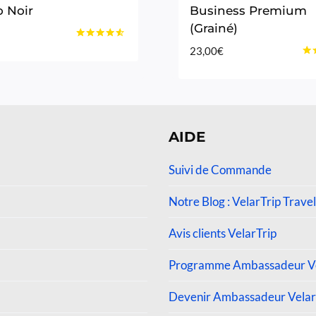
 Noir
Business Premium
(Grainé)
Note
23,00
€
4.40
Not
sur 5
4.2
sur
AIDE
Suivi de Commande
Notre Blog : VelarTrip Travel
Avis clients VelarTrip
Programme Ambassadeur Ve
Devenir Ambassadeur Velar