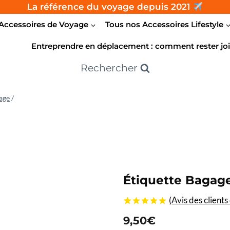
La référence du voyage depuis 2021
Accessoires de Voyage
Tous nos Accessoires Lifestyle
Entreprendre en déplacement : comment rester joi
Rechercher
age
/
Étiquette Baga
(Avis des clients
4.80
5
5
sur
9,50
€
basé sur