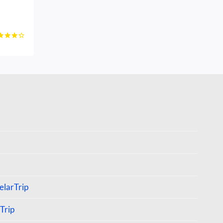
e
0
 5
larTrip
Trip