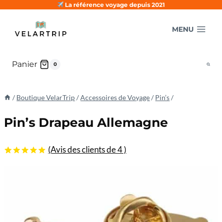
Aller
La référence voyage depuis 2021
au
MENU
contenu
Panier
0
/
Boutique VelarTrip
/
Accessoires de Voyage
/
Pin’s
/
Pin’s Drapeau Allemagne
(Avis des clients de
4
)
5.00
5
4
sur
basé sur
les
évaluations
des clients