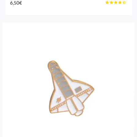
6,50
€
Note
4.25
sur 5