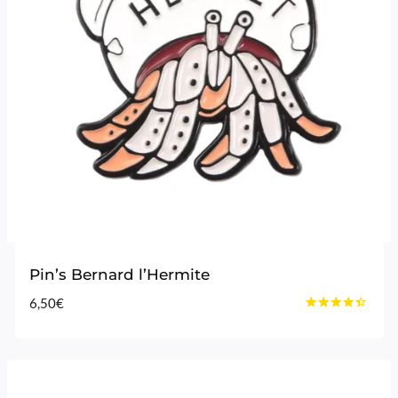
Pin’s Bernard l’Hermite
6,50
€
Note
4.25
sur 5