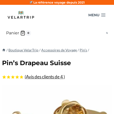
Aller
La référence voyage depuis 2021
au
MENU
contenu
Panier
0
/
Boutique VelarTrip
/
Accessoires de Voyage
/
Pin’s
/
Pin’s Drapeau Suisse
(Avis des clients de
4
)
4.75
5
4
sur
basé sur
les
évaluations
des clients