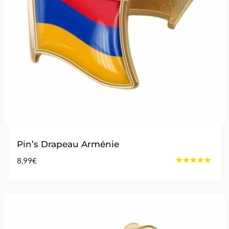
Pin’s Drapeau Arménie
8,99
€
Note
4.75
sur 5