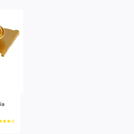
ia
orado