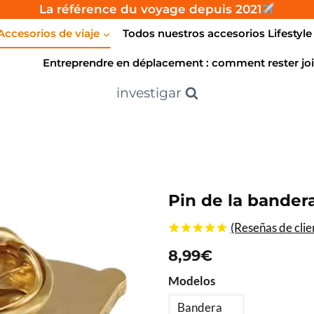
La référence du voyage depuis 2021
Accesorios de viaje
Todos nuestros accesorios Lifestyle
Entreprendre en déplacement : comment rester joi
investigar
Pin de la bandera
(Reseñas de cli
4.75
5
4
de
8,99
€
Basado en
las
Modelos
valoraciones
de los
clientes
Bandera