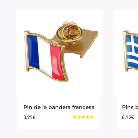
Pin de la bandera francesa
Pins 
8,99
€
8,99
€
Valorado
con
4.50
de 5