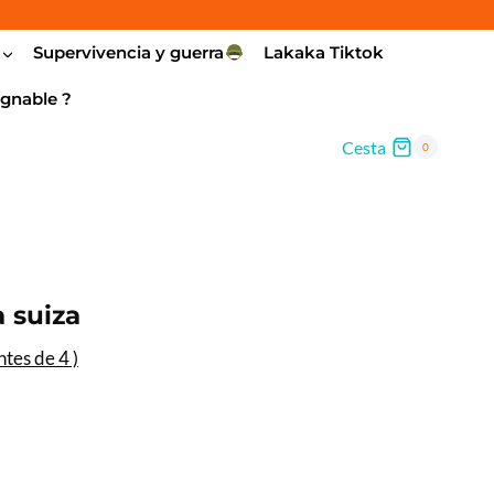
Supervivencia y guerra
Lakaka Tiktok
gnable ?
Cesta
0
 suiza
entes de
4
)