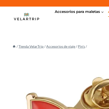
Saltar
al
Accesorios para maletas
contenido
/
Tienda VelarTrip
/
Accesorios de viaje
/
Pin's
/