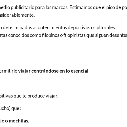
dio publicitario para las marcas. Estimamos que el pico de po
onsiderablemente.
za en determinados acontecimientos deportivos o culturales.
as conocidos como filopinos o filopinistas que siguen desenter
ermitirle
viajar centrándose en lo esencial.
sitivas que te produce viajar.
ucho) que :
je o mochilas
.