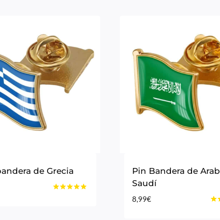
bandera de Grecia
Pin Bandera de Arab
Saudí
Valorado
8,99
€
con
Val
4.75
con
de 5