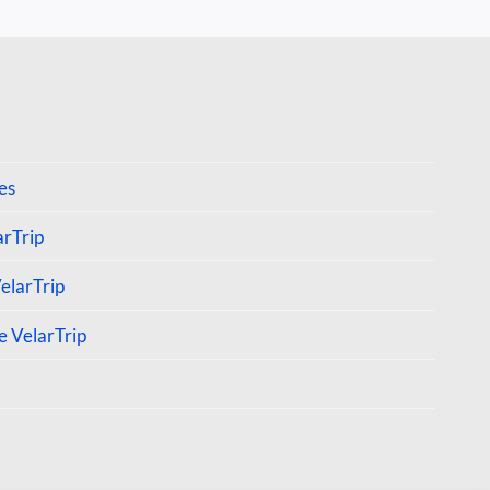
5
5
es
arTrip
elarTrip
e VelarTrip