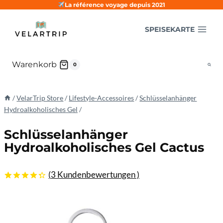
Zum
La référence voyage depuis 2021
Inhalt
SPEISEKARTE
springen
Warenkorb
0
/
VelarTrip Store
/
Lifestyle-Accessoires
/
Schlüsselanhänger
Hydroalkoholisches Gel
/
Schlüsselanhänger
Hydroalkoholisches Gel Cactus
(
3
Kundenbewertungen )
4.33
5
3
von
basierend
auf
Kundenbewertungen