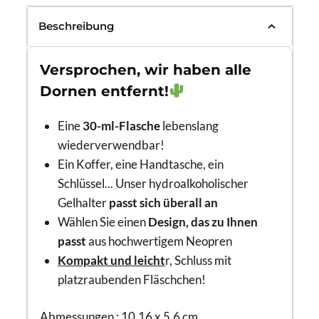
Beschreibung
Versprochen, wir haben alle
Dornen entfernt!
Eine
30-ml-Flasche
lebenslang
wiederverwendbar!
Ein Koffer, eine Handtasche, ein
Schlüssel... Unser hydroalkoholischer
Gelhalter
passt sich überall an
Wählen Sie einen
Design, das zu Ihnen
passt
aus hochwertigem Neopren
Kompakt und leicht
r, Schluss mit
platzraubenden Fläschchen!
Abmessungen :
10,16 x 5,6 cm