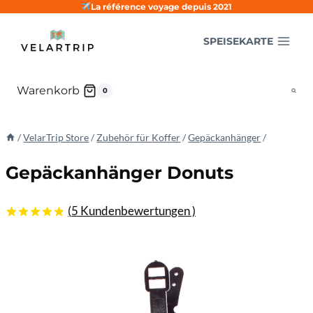
Zum
La référence voyage depuis 2021
Inhalt
SPEISEKARTE
springen
Warenkorb
0
/
VelarTrip Store
/
Zubehör für Koffer
/
Gepäckanhänger
/
Gepäckanhänger Donuts
(
5
Kundenbewertungen )
4.80
5
5
von
basierend
auf
Kundenbewertungen