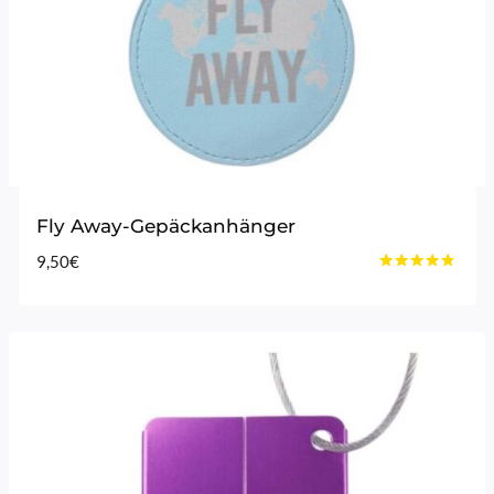
Fly Away-Gepäckanhänger
9,50
€
Bewertet
mit
4.60
von 5