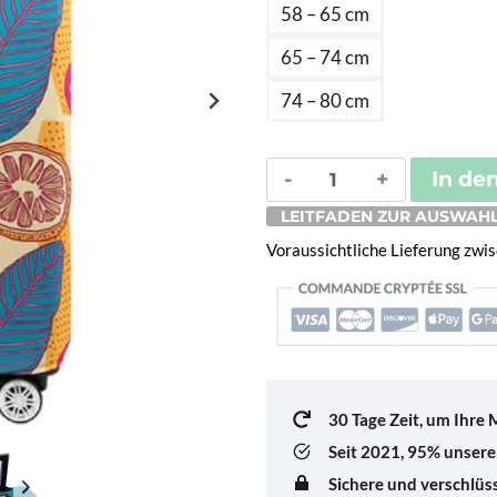
41,
58 – 65 cm
65 – 74 cm
74 – 80 cm
Housse
In de
De
LEITFADEN ZUR AUSWAHL
Valise
Voraussichtliche Lieferung zw
Grenade
Menge
30 Tage Zeit, um Ihre
Seit 2021,
95% unserer
Sichere und verschlü