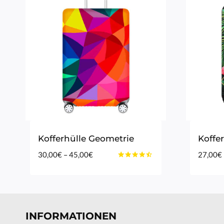
Kofferhülle Geometrie
Koffe
Preisspanne:
30,00
€
–
45,00
€
27,00
€
Bewertet
30,00€
mit
bis
4.40
von 5
45,00€
INFORMATIONEN