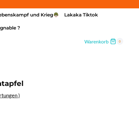
ebenskampf und Krieg
Lakaka Tiktok
gnable ?
Warenkorb
0
atapfel
tungen )
isspanne:
00€