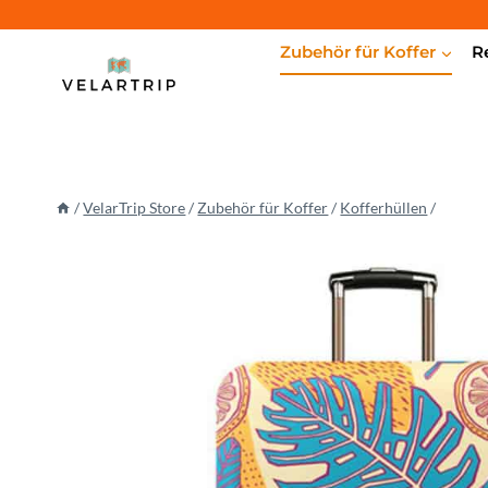
Zum
Inhalt
Zubehör für Koffer
R
springen
/
VelarTrip Store
/
Zubehör für Koffer
/
Kofferhüllen
/