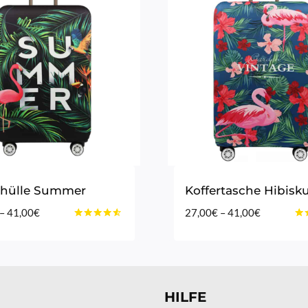
rhülle Summer
Koffertasche Hibisk
Preisspanne:
Preisspan
–
41,00
€
27,00
€
–
41,00
€
Bewertet
Bew
27,00€
27,00€
mit
mit
bis
bis
4.40
4.8
von 5
vo
41,00€
41,00€
HILFE