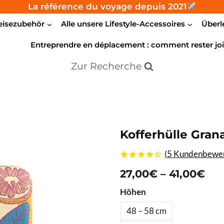
La référence du voyage depuis 2021
eisezubehör
Alle unsere Lifestyle-Accessoires
Überl
Entreprendre en déplacement : comment rester joi
Zur Recherche
Kofferhülle Gran
(
5
Kundenbewer
4.40
5
5
von
Pre
27,00
€
–
41,00
€
basierend
auf
27,
Höhen
Kundenbewertungen
bis
48 – 58 cm