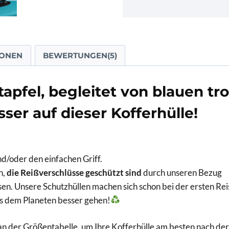
IONEN
BEWERTUNGEN(5)
pfel, begleitet von blauen tro
ser auf dieser Kofferhülle!
nd/oder den einfachen Griff.
n,
die Reißverschlüsse geschützt sind
durch unseren Bezug
sen. Unsere Schutzhüllen machen sich schon bei der ersten Rei
s dem Planeten besser gehen!
 an der Größentabelle, um Ihre Kofferhülle am besten nach d