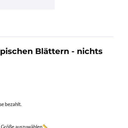
pischen Blättern - nichts
se bezahlt.
er Größe auszuwählen
.