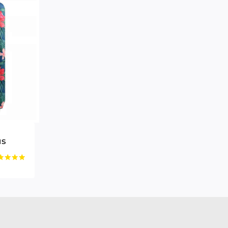
us
ne:
ertet
0
n 5