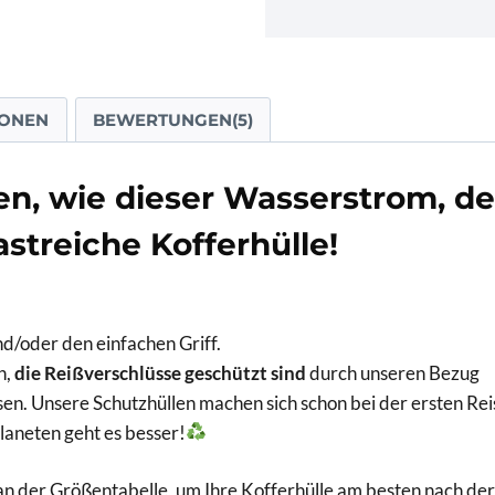
IONEN
BEWERTUNGEN(5)
en, wie dieser Wasserstrom, d
astreiche Kofferhülle!
nd/oder den einfachen Griff.
n,
die Reißverschlüsse geschützt sind
durch unseren Bezug
sen. Unsere Schutzhüllen machen sich schon bei der ersten Rei
aneten geht es besser!
 an der Größentabelle, um Ihre Kofferhülle am besten nach d