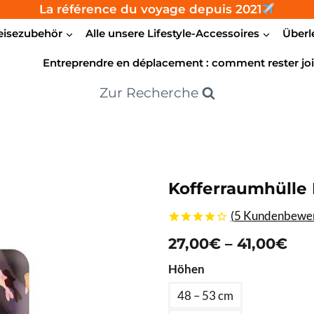
La référence du voyage depuis 2021
eisezubehör
Alle unsere Lifestyle-Accessoires
Überl
Entreprendre en déplacement : comment rester joi
Zur Recherche
Kofferraumhülle
(
5
Kundenbewer
4.20
5
5
von
Pre
27,00
€
–
41,00
€
basierend
auf
27,
Höhen
Kundenbewertungen
bis
48 – 53 cm