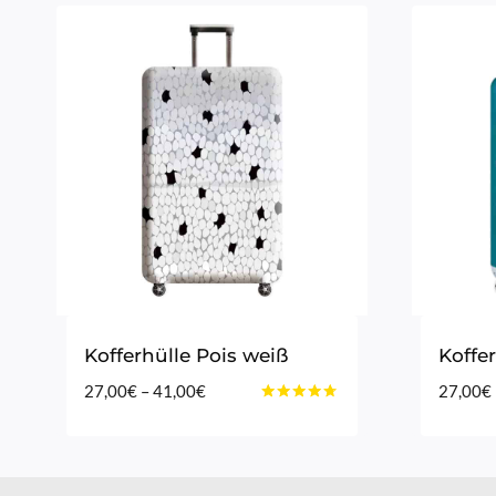
Kofferhülle Pois weiß
Koffer
Preisspanne:
27,00
€
–
41,00
€
27,00
€
Bewertet
27,00€
mit
bis
4.60
von 5
41,00€