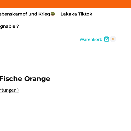
ebenskampf und Krieg
Lakaka Tiktok
gnable ?
Warenkorb
0
 Fische Orange
tungen )
isspanne:
00€