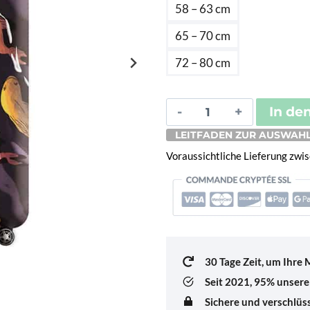
41,
58 – 63 cm
65 – 70 cm
72 – 80 cm
Housse
In de
de
LEITFADEN ZUR AUSWAHL
valise
Voraussichtliche Lieferung zw
Poissons
Orange
Menge
30 Tage Zeit, um Ihre
Seit 2021,
95% unserer
Sichere und verschlü