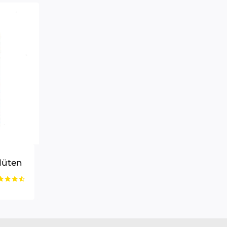
lüten
ne:
ertet
0
n 5