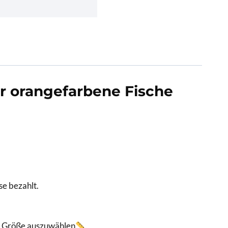
er orangefarbene Fische
se bezahlt.
er Größe auszuwählen
.