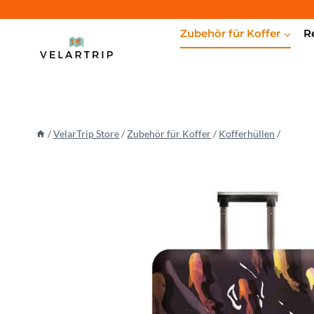
Zum
Inhalt
Zubehör für Koffer
R
springen
/
VelarTrip Store
/
Zubehör für Koffer
/
Kofferhüllen
/