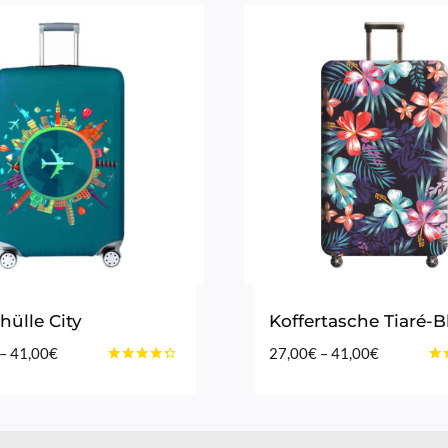
hülle City
Koffertasche Tiaré-B
Preisspanne:
Preisspan
–
41,00
€
27,00
€
–
41,00
€
Bewertet
Bew
27,00€
27,00€
mit
mit
bis
bis
4.20
4.4
von 5
vo
41,00€
41,00€