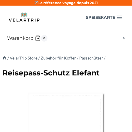
Zum
La référence voyage depuis 2021
Inhalt
SPEISEKARTE
springen
Warenkorb
0
/
VelarTrip Store
/
Zubehör für Koffer
/
Passschützer
/
Reisepass-Schutz Elefant