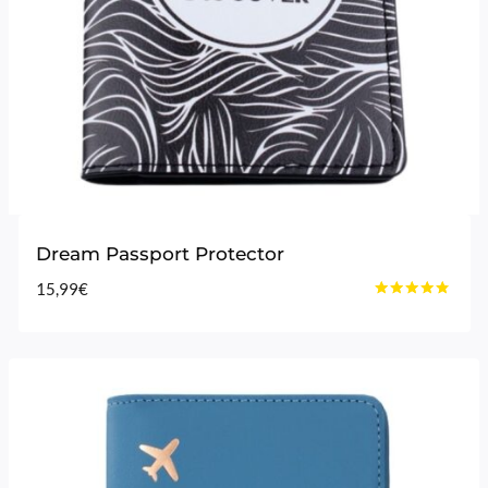
Dream Passport Protector
15,99
€
Bewertet
mit
4.60
von 5