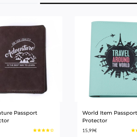
ture Passport
World Item Passpor
ctor
Protector
15,99
€
Bewertet
Bew