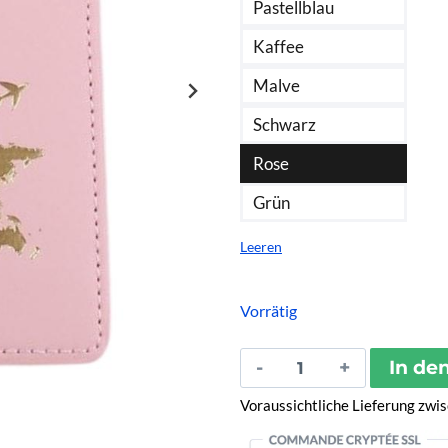
Pastellblau
Kaffee
Malve
Schwarz
Rose
Grün
Leeren
Vorrätig
Protège-
In de
Passeport
Voraussichtliche Lieferung zw
Imprimé
Mappemonde