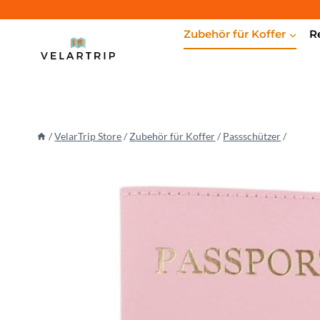
Zum
Inhalt
Zubehör für Koffer
R
springen
/
VelarTrip Store
/
Zubehör für Koffer
/
Passschützer
/