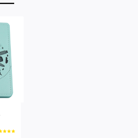
t
ertet