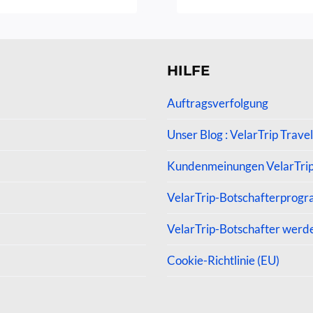
mit
mit
4.20
4.8
von 5
vo
HILFE
Auftragsverfolgung
Unser Blog : VelarTrip Travel
Kundenmeinungen VelarTri
VelarTrip-Botschafterprog
VelarTrip-Botschafter werd
Cookie-Richtlinie (EU)