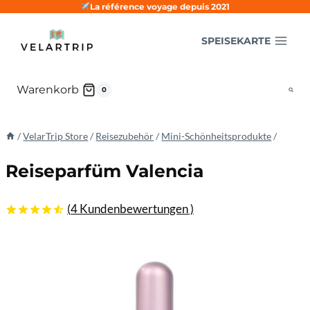
Zum
La référence voyage depuis 2021
Inhalt
SPEISEKARTE
springen
Warenkorb
0
/
VelarTrip Store
/
Reisezubehör
/
Mini-Schönheitsprodukte
/
Reiseparfüm Valencia
(
4
Kundenbewertungen )
4.50
5
4
von
basierend
auf
Kundenbewertungen