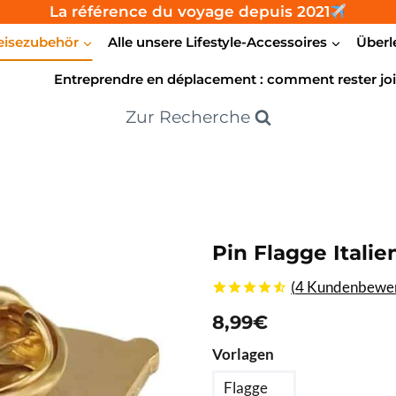
La référence du voyage depuis 2021
eisezubehör
Alle unsere Lifestyle-Accessoires
Überl
Entreprendre en déplacement : comment rester joi
Zur Recherche
Pin Flagge Italie
(
4
Kundenbewer
4.50
5
4
von
8,99
€
basierend
auf
Vorlagen
Kundenbewertungen
Flagge