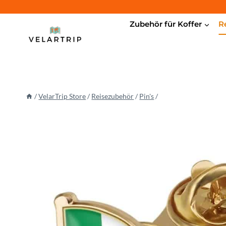
Zum
Inhalt
Zubehör für Koffer
R
springen
/
VelarTrip Store
/
Reisezubehör
/
Pin's
/