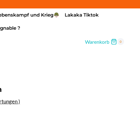
ebenskampf und Krieg
Lakaka Tiktok
gnable ?
Warenkorb
0
n
tungen )