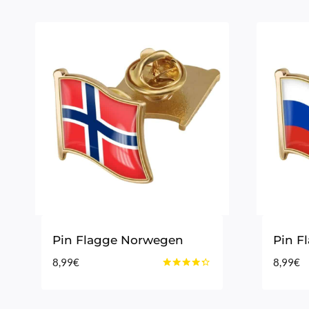
Pin Flagge Norwegen
Pin F
8,99
€
8,99
€
Bewertet
mit
4.25
von 5