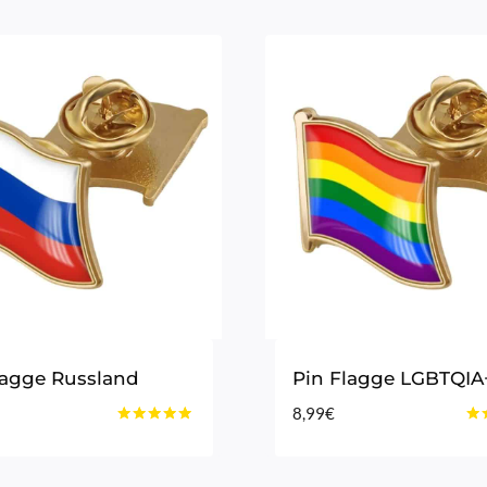
lagge Russland
Pin Flagge LGBTQIA
8,99
€
Bewertet
Bew
mit
mit
4.75
4.5
von 5
vo