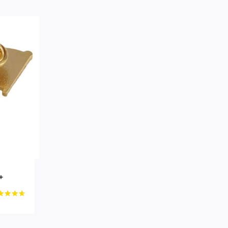
+
ertet
0
n 5