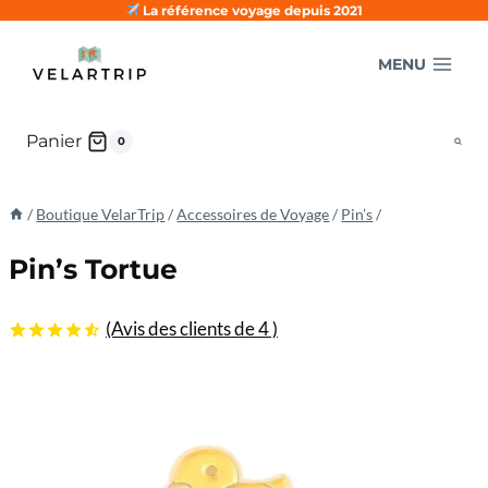
Aller
La référence voyage depuis 2021
au
MENU
contenu
Panier
0
/
Boutique VelarTrip
/
Accessoires de Voyage
/
Pin’s
/
Pin’s Tortue
(Avis des clients de
4
)
4.50
5
4
sur
basé sur
les
évaluations
des
clients