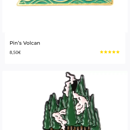
Pin’s Volcan
8,50
€
Note
4.75
sur 5