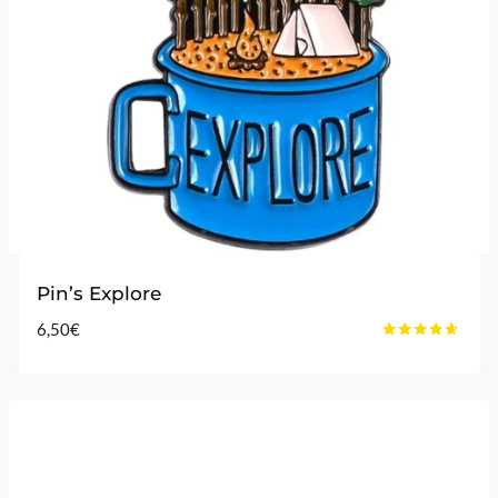
Pin’s Explore
6,50
€
Note
4.50
sur 5