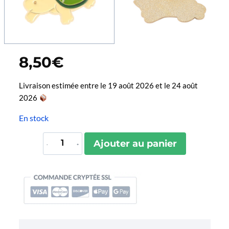
8,50
€
Livraison estimée entre le 19 août 2026 et le 24 août
2026
En stock
quantité
Ajouter au panier
de
Pin's
Tortue