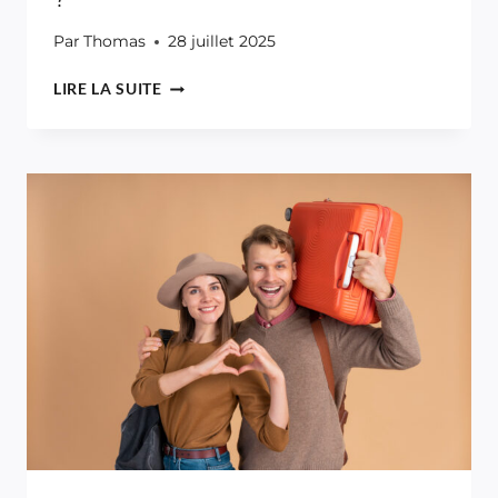
Par
Thomas
28 juillet 2025
EST-
LIRE LA SUITE
IL
INDISPENSABLE
DE
VOYAGER
AU
JAPON
QUAND
ON
EST
FAN
DE
MANGA
?