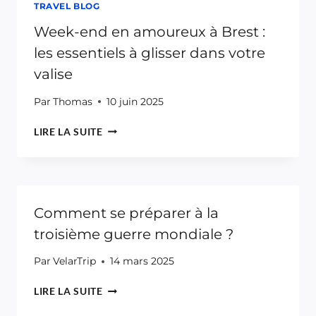
TRAVEL BLOG
Week-end en amoureux à Brest :
les essentiels à glisser dans votre
valise
Par
Thomas
10 juin 2025
WEEK-
LIRE LA SUITE
END
EN
AMOUREUX
À
BREST
Comment se préparer à la
:
troisième guerre mondiale ?
LES
ESSENTIELS
À
Par
VelarTrip
14 mars 2025
GLISSER
COMMENT
DANS
LIRE LA SUITE
SE
VOTRE