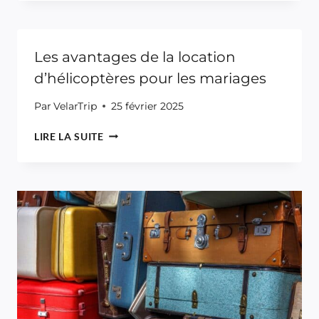
PRÉPARER
VALISE
À
LA
TROISIÈME
Les avantages de la location
GUERRE
d’hélicoptères pour les mariages
MONDIALE
?
Par
VelarTrip
25 février 2025
LES
LIRE LA SUITE
AVANTAGES
DE
LA
LOCATION
D’HÉLICOPTÈRES
POUR
LES
MARIAGES