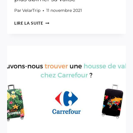
Par
VelarTrip
11 novembre 2021
TOP
LIRE LA SUITE
11
DES
CHOSES
À
FAIRE
POUR
NE
PLUS
ABIMER
SA
VALISE