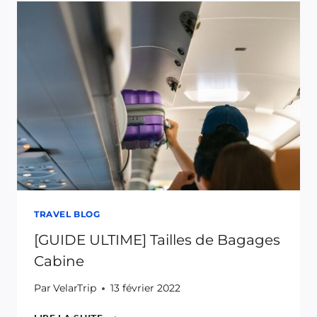
PERSONNELS
POUVEZ-
VOUS
EMMENER
DANS
L’AVION
?
TRAVEL BLOG
[GUIDE ULTIME] Tailles de Bagages
Cabine
Par
VelarTrip
13 février 2022
[GUIDE