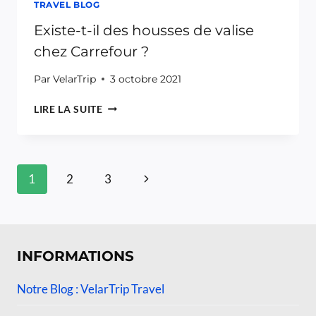
TRAVEL BLOG
Existe-t-il des housses de valise
chez Carrefour ?
Par
VelarTrip
3 octobre 2021
EXISTE-
LIRE LA SUITE
T-
IL
DES
HOUSSES
Navigation
Page
1
2
3
DE
de
VALISE
suivante
CHEZ
page
CARREFOUR
?
INFORMATIONS
Notre Blog : VelarTrip Travel