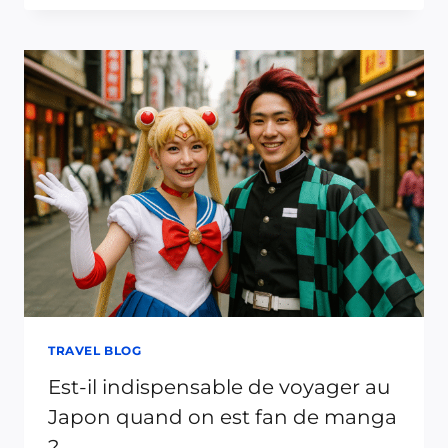
DE
POUSSETTE
PUIS-
JE
PRENDRE
DANS
L’AVION
?
GUIDE
COMPLET
2025
POUR
LES
PARENTS
VOYAGEURS
TRAVEL BLOG
Est-il indispensable de voyager au
Japon quand on est fan de manga
?