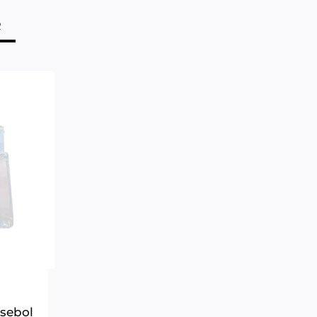
R
asebol