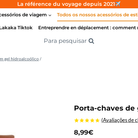
La référence du voyage depuis 2021
cessórios de viagem
Todos os nossos acessórios de esti
Lakaka Tiktok
Entreprendre en déplacement : comment re
Para pesquisar
m gel hidroalcoólico
/
Porta-chaves de 
(Avaliações de c
4.67
5
3
de
8,99
€
com base