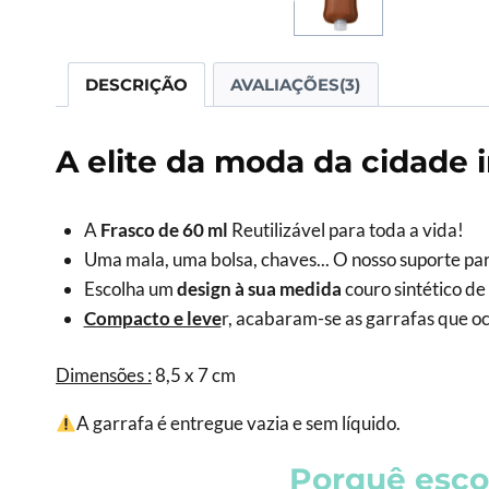
DESCRIÇÃO
AVALIAÇÕES(3)
A elite da moda da cidade i
A
Frasco de 60 ml
Reutilizável para toda a vida!
Uma mala, uma bolsa, chaves... O nosso suporte par
Escolha um
design à sua medida
couro sintético de
Compacto e leve
r, acabaram-se as garrafas que 
Dimensões :
8,5 x 7 cm
A garrafa é entregue vazia e sem líquido.
Porquê escol