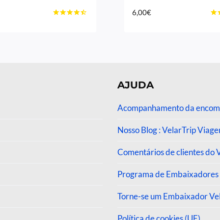
6,00
€
Avaliação
Ava
4.33
4.0
de 5
de 
AJUDA
Acompanhamento da enco
Nosso Blog : VelarTrip Viage
Comentários de clientes do 
Programa de Embaixadores 
Torne-se um Embaixador Vel
Política de cookies (UE)