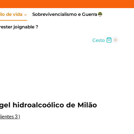
lo de vida
Sobrevivencialismo e Guerra
ster joignable ?
Cesto
0
gel hidroalcoólico de Milão
lientes
3
)