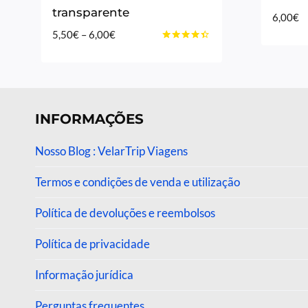
transparente
6,00
€
Price
5,50
€
–
6,00
€
Avaliação
range:
4.33
5,50€
de 5
through
6,00€
INFORMAÇÕES
Nosso Blog : VelarTrip Viagens
Termos e condições de venda e utilização
Política de devoluções e reembolsos
Política de privacidade
Informação jurídica
Perguntas frequentes