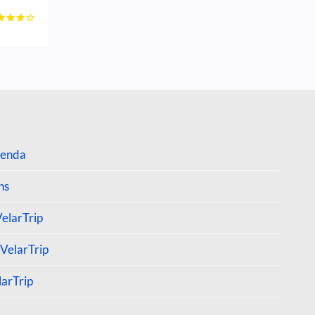
liação
0
5
menda
ns
VelarTrip
VelarTrip
arTrip