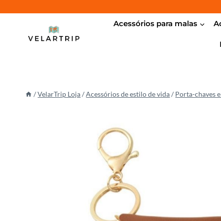
Pular
para
Acessórios para malas
A
o
conteúdo
/
VelarTrip Loja
/
Acessórios de estilo de vida
/
Porta-chaves e