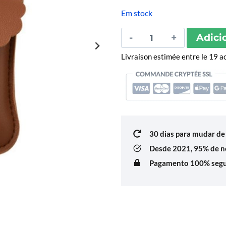
nas
avaliações
Em stock
de
clientes
Quantidade
do
Adici
de
Livraison estimée entre le 19 
Porte-
Clés
Gel
Hydroalcoolique
Milan
30 dias para mudar de 
Desde 2021,
95% de no
Pagamento 100% segur