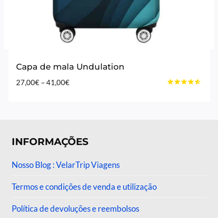
Capa de mala Undulation
Price
27,00
€
–
41,00
€
Avaliação
range:
4.40
27,00€
de 5
through
41,00€
INFORMAÇÕES
Nosso Blog : VelarTrip Viagens
Termos e condições de venda e utilização
Política de devoluções e reembolsos