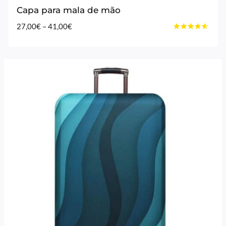
Capa para mala de mão
Price
27,00
€
–
41,00
€
Avaliação
range:
4.40
27,00€
de 5
through
41,00€