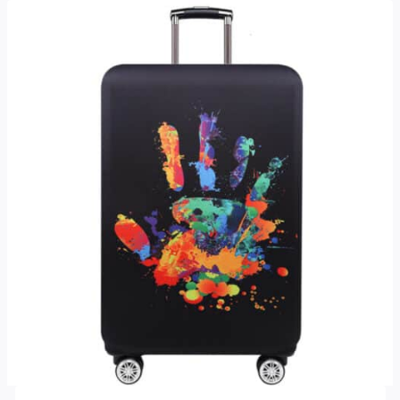
through
41,00€