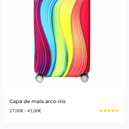
Capa de mala arco-íris
Price
27,00
€
–
41,00
€
Avaliação
range:
4.40
27,00€
de 5