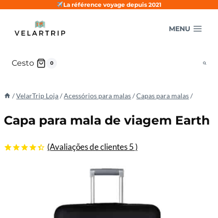
Pular
La référence voyage depuis 2021
para
MENU
o
conteúdo
Cesto
0
/
VelarTrip Loja
/
Acessórios para malas
/
Capas para malas
/
Capa para mala de viagem Earth
(Avaliações de clientes
5
)
4.40
5
5
de
com base
nas
avaliações
de
clientes
do